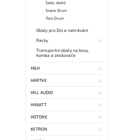
Sady obalů
Snare Drum
Tom Drum
Obaly pro DJs a nahrávání
Racky
Transportní obaly na boxy,
komba a zesilovače
H&H
HARTKE
HILL AUDIO
HIWATT
HOTONE
KETRON