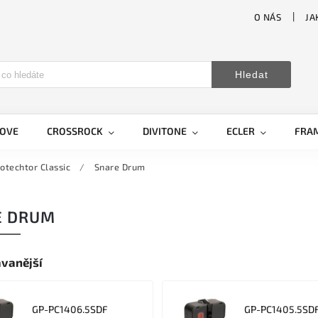
O NÁS
JA
Hledat
LOVE
CROSSROCK
DIVITONE
ECLER
FRA
rotechtor Classic
/
Snare Drum
E DRUM
vanější
GP-PC1406.5SDF
GP-PC1405.5SD