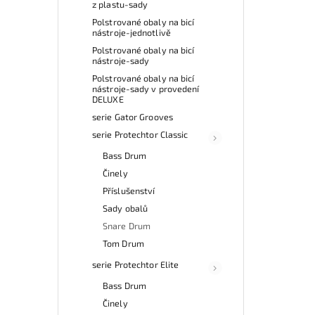
z plastu-sady
Polstrované obaly na bicí
nástroje-jednotlivě
Polstrované obaly na bicí
nástroje-sady
Polstrované obaly na bicí
nástroje-sady v provedení
DELUXE
serie Gator Grooves
serie Protechtor Classic
Bass Drum
Činely
Příslušenství
Sady obalů
Snare Drum
Tom Drum
serie Protechtor Elite
Bass Drum
Činely