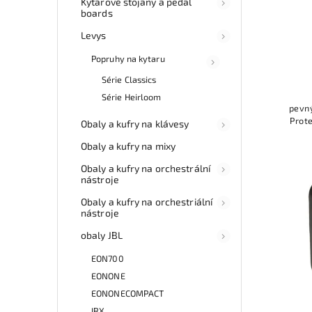
Kytarové stojany a pedal
boards
Levys
Popruhy na kytaru
Série Classics
Série Heirloom
pevný
Prot
Obaly a kufry na klávesy
Obaly a kufry na mixy
Obaly a kufry na orchestrální
nástroje
Obaly a kufry na orchestriální
nástroje
obaly JBL
EON700
EONONE
EONONECOMPACT
IRX