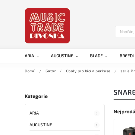
ARIA
AUGUSTINE
BLADE
BREED
Domů
/
Gator
/
Obaly pro bicí a perkuse
/
serie P
SNAR
Kategorie
Nejprodá
ARIA
AUGUSTINE