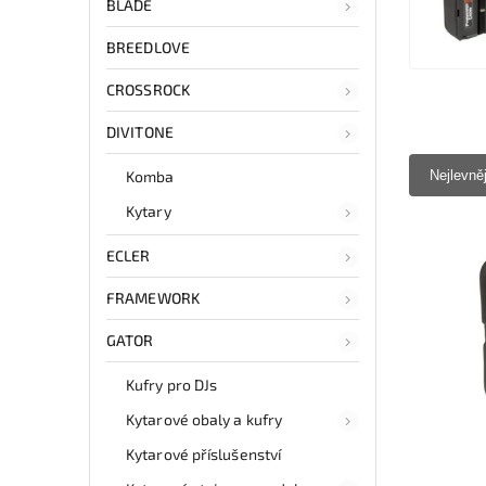
BLADE
BREEDLOVE
CROSSROCK
DIVITONE
Komba
Nejlevně
Kytary
ECLER
FRAMEWORK
GATOR
Kufry pro DJs
Kytarové obaly a kufry
Kytarové příslušenství