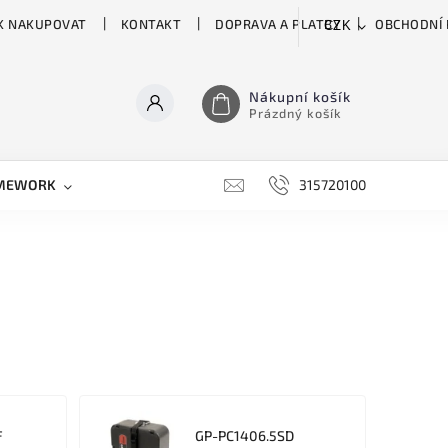
K NAKUPOVAT
KONTAKT
DOPRAVA A PLATBY
OBCHODNÍ
CZK
Nákupní košík
Prázdný košík
MEWORK
GATOR
H&H
HARTKE
315720100
HILL 
F
GP-PC1406.5SD