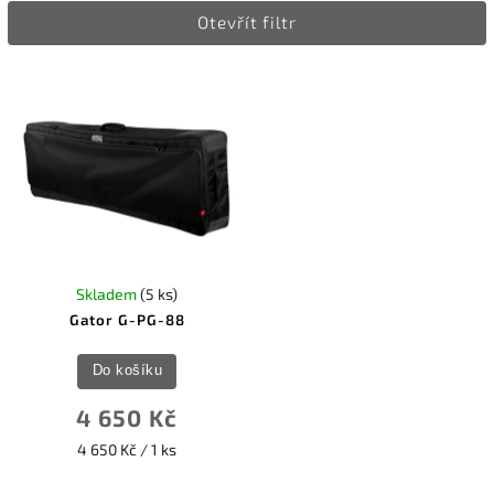
Otevřít filtr
Nejprodávanější
Abecedně
Skladem
(5 ks)
Gator G-PG-88
Do košíku
4 650 Kč
4 650 Kč / 1 ks