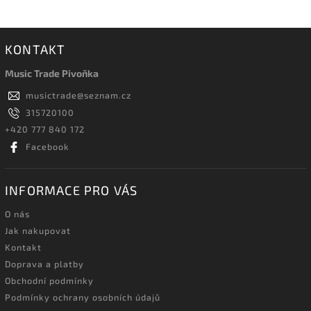
KONTAKT
Music Trade Pivoňka
musictrade
@
seznam.cz
315720100
+420 777 840 172
Facebook
INFORMACE PRO VÁS
O nás
Jak nakupovat
Kontakt
Doprava a platby
Obchodní podmínky
Podmínky ochrany osobních údajů