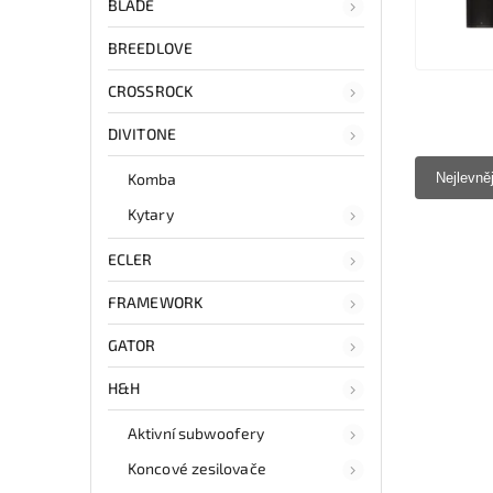
BLADE
BREEDLOVE
CROSSROCK
DIVITONE
Komba
Nejlevně
Kytary
ECLER
FRAMEWORK
GATOR
H&H
Aktivní subwoofery
Koncové zesilovače