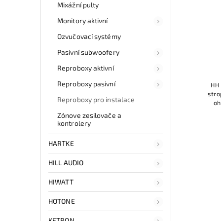
Mixážní pulty
Monitory aktivní
Ozvučovací systémy
Pasivní subwoofery
Reproboxy aktivní
Reproboxy pasivní
HH 
stro
Reproboxy pro instalace
oh
techn
Zónove zesilovače a
zvuk 
kontrolery
HARTKE
HILL AUDIO
HIWATT
HOTONE
KETRON