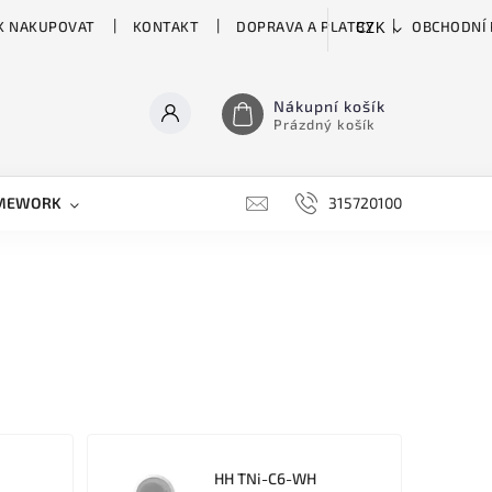
K NAKUPOVAT
KONTAKT
DOPRAVA A PLATBY
OBCHODNÍ
CZK
Nákupní košík
Prázdný košík
MEWORK
GATOR
H&H
HARTKE
315720100
HILL 
HH TNi-C6-WH