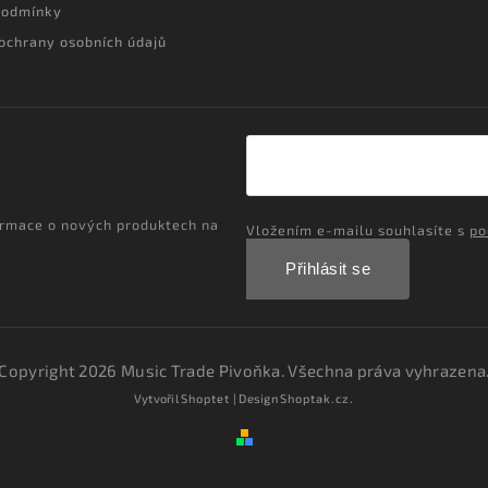
podmínky
ochrany osobních údajů
ormace o nových produktech na
Vložením e-mailu souhlasíte s
po
Přihlásit se
Copyright 2026
Music Trade Pivoňka
. Všechna práva vyhrazena
Vytvořil
Shoptet
| Design
Shoptak.cz.