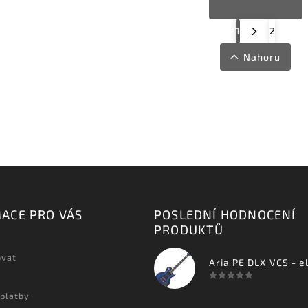
1
2
Nahoru
ACE PRO VÁS
POSLEDNÍ HODNOCENÍ
PRODUKTŮ
ovat
 platby