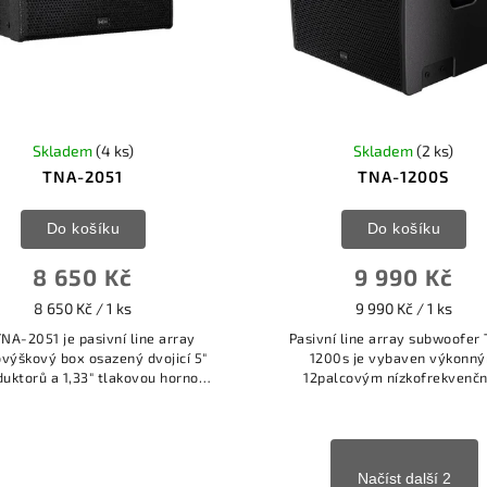
Skladem
(4 ks)
Skladem
(2 ks)
TNA-2051
TNA-1200S
Do košíku
Do košíku
8 650 Kč
9 990 Kč
8 650 Kč / 1 ks
9 990 Kč / 1 ks
NA-2051 je pasivní line array
Pasivní line array subwoofer
ovýškový box osazený dvojicí 5"
1200s je vybaven výkonn
duktorů a 1,33" tlakovou hornou
12palcovým nízkofrekvenč
Celestion.
reproduktorem s výjimečně v
výkonem.
Načíst další 2