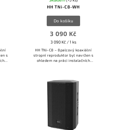
HH TNi-C8-WH
Do košíku
3 090 Kč
3 090 Kč / 1 ks
ální
HH TNi-C8 – 8palcový koaxiální
žen s
stropní reproduktor byl navržen s
ích
ohledem na práci instalačních
alitní
techniků. Poskytuje vysoce kvalitní
V/100V
zvuk a je vybaven jak pro 70V/100V
aplikace,...