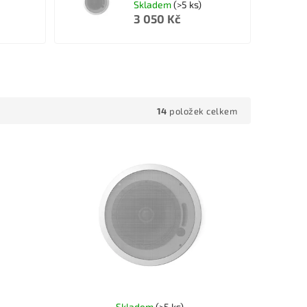
Skladem
(>5 ks)
3 050 Kč
14
položek celkem
Skladem
(>5 ks)