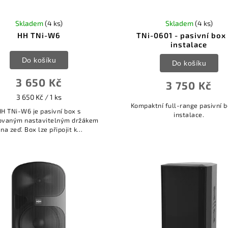
Skladem
(4 ks)
Skladem
(4 ks)
HH TNi-W6
TNi-0601 - pasivní box
instalace
Do košíku
Do košíku
3 650 Kč
3 750 Kč
3 650 Kč / 1 ks
Kompaktní full-range pasivní b
HH TNi-W6 je pasivní box s
instalace.
rovaným nastavitelným držákem
na zeď. Box lze připojit k
oimpedančním 70V/100V linkám
 i k nízkoimpedančním 8 Ohm
linkám.