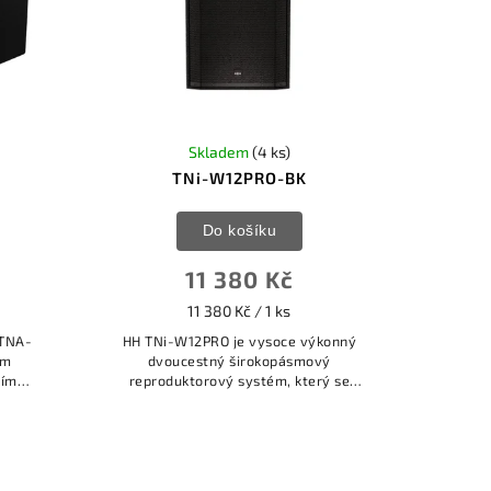
Skladem
(4 ks)
TNi-W12PRO-BK
Do košíku
11 380 Kč
11 380 Kč / 1 ks
 TNA-
HH TNi-W12PRO je vysoce výkonný
ým
dvoucestný širokopásmový
ním
reproduktorový systém, který se
ysokým
skládá z 12palcového (s 2,5palcovou
hlasovou cívkou) vysoce výkonného
nízkofrekvenčního...