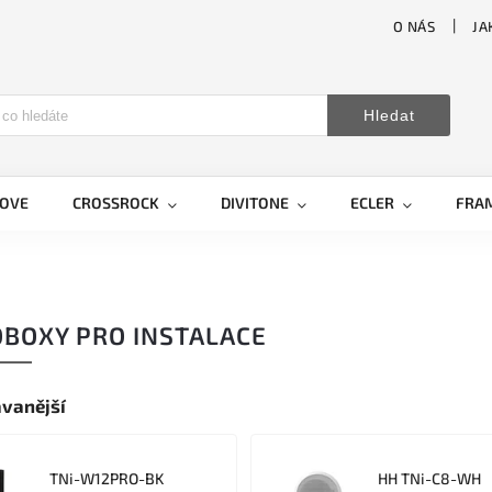
O NÁS
JA
Hledat
LOVE
CROSSROCK
DIVITONE
ECLER
FRA
BOXY PRO INSTALACE
vanější
TNi-W12PRO-BK
HH TNi-C8-WH