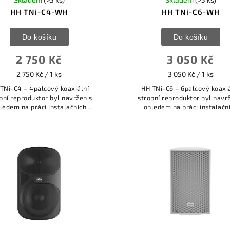
HH TNi-C4-WH
HH TNi-C6-WH
Do košíku
Do košíku
2 750 Kč
3 050 Kč
2 750 Kč / 1 ks
3 050 Kč / 1 ks
TNi-C4 – 4palcový koaxiální
HH TNi-C6 – 6palcový koaxi
pní reproduktor byl navržen s
stropní reproduktor byl navr
ledem na práci instalačních
ohledem na práci instalačn
iků. Poskytuje vysoce kvalitní
techniků. Poskytuje vysoce kv
a je vybaven jak pro 70V/100V
zvuk a je vybaven jak pro 70
aplikace,...
aplikace,...