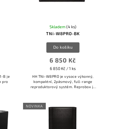
Skladem
(4 ks)
TNi-W8PRO-BK
Do košíku
6 850 Kč
6 850 Kč / 1 ks
1-B je
HH TNi-W8PRO je vysoce výkonný,
m pro
kompaktní, 2pásmový, full-range
reproduktorový systém. Reprobox je
osazen 8palcovým vysoce výkonným
HH nízkofrekvenčním měničem s
2palcovou...
NOVINKA