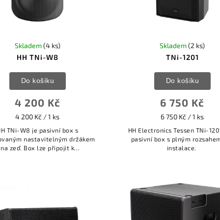
Skladem
(4 ks)
Skladem
(2 ks)
HH TNi-W8
TNi-1201
Do košíku
Do košíku
4 200 Kč
6 750 Kč
4 200 Kč / 1 ks
6 750 Kč / 1 ks
H TNi-W8 je pasivní box s
HH Electronics Tessen TNi-120
rovaným nastavitelným držákem
pasivní box s plným rozsahe
na zeď. Box lze připojit k
instalace.
oimpedančním 70V/100V linkám
 i k nízkoimpedančním 8 Ohm
linkám.