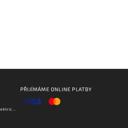
PŘIJÍMÁME ONLINE PLATBY
Aria PE DLX VCS - elektrická kytara-zboží bylo vystaveno na prodejně