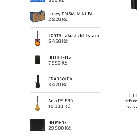
Laney PRISM-MINI-BL
2 820 Kč
205TS - akustická kytara
6 450 Kč
HH HPT-115
7 990 Kč
CRA860LBK
3 420 Kč
HH T
Aria PE-F80
střed
10 330 Kč
repro
HH MP42
29 500 Kč