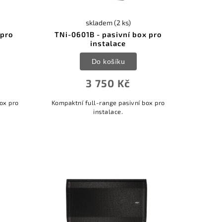
skladem
(2 ks)
 pro
TNi-0601B - pasivní box pro
instalace
Do košíku
3 750 Kč
ox pro
Kompaktní full-range pasivní box pro
instalace.