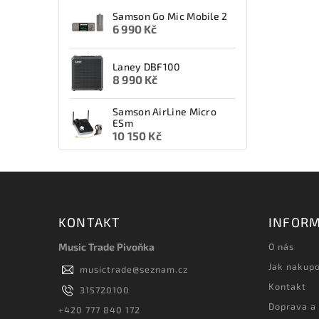
Samson Go Mic Mobile 2
6 990 Kč
Laney DBF100
8 990 Kč
Samson AirLine Micro
ESm
10 150 Kč
KONTAKT
INFORM
Music Trade Pivoňka
O nás
Jak nakup
musictrade
@
seznam.cz
Kontakt
315720100
Doprava a
+420 777 840 172