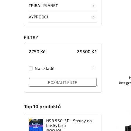
TRIBAL PLANET
VÝPRODEJ
FILTRY
2750
Kč
29500
Kč
14
Na skladě
H
ROZBALIT FILTR
integ
vysok
nebo
Top 10 produktů
HSB 550-3P - Struny na
baskytaru
800 Kč