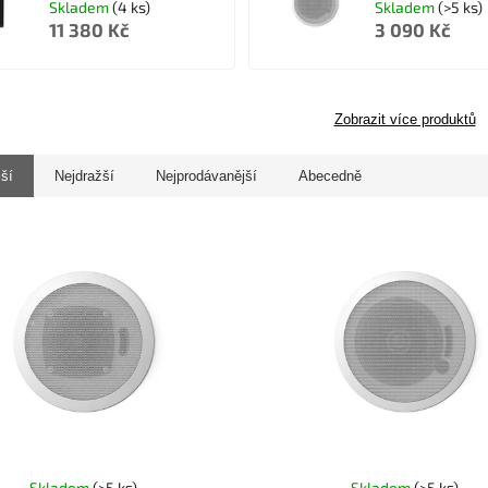
Skladem
(4 ks)
Skladem
(>5 ks)
11 380 Kč
3 090 Kč
Zobrazit více produktů
jší
Nejdražší
Nejprodávanější
Abecedně
Skladem
(>5 ks)
Skladem
(>5 ks)