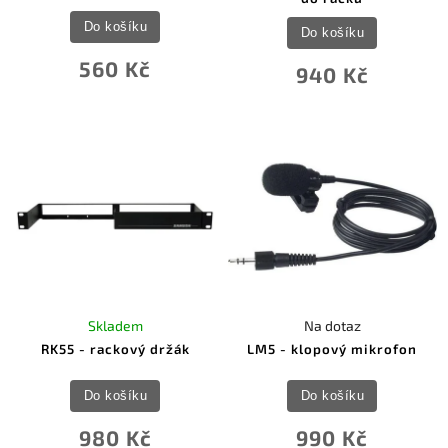
Do košíku
Do košíku
560 Kč
940 Kč
Skladem
Na dotaz
RK55 - rackový držák
LM5 - klopový mikrofon
Do košíku
Do košíku
980 Kč
990 Kč