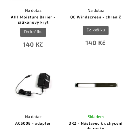
Na dotaz
Na dotaz
AH1 Moisture Barier -
QE Windscreen - chránič
silikonový kryt
Do košíku
Do košíku
140 Kč
140 Kč
Na dotaz
Skladem
AC500E - adapter
DR2 - Nástavec k uchycení
do racku