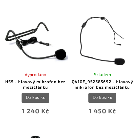
Vyprodáno
Skladem
HS5 - hlavový mikrofon bez
QV10E_952585692 - hlavový
mezičlánku
mikrofon bez mezičlánku
Do košíku
Do košíku
1 240 Kč
1 450 Kč