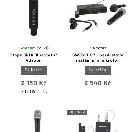
Skladem
(>5 ks)
Na dotaz
Stage BR1X Bluetooth®
SW05SHQ7 - bezdrátový
Adapter
systém pro mikrofon
Do košíku
Do košíku
2 150 Kč
2 540 Kč
2 150 Kč / 1 ks
NOVINKA