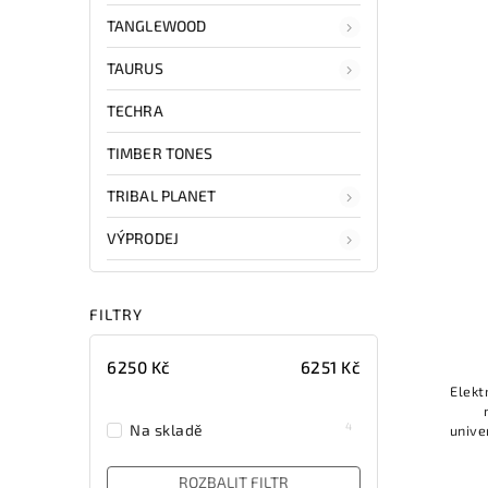
TANGLEWOOD
TAURUS
TECHRA
TIMBER TONES
TRIBAL PLANET
VÝPRODEJ
FILTRY
6250
Kč
6251
Kč
Elekt
4
Na skladě
unive
těla
p
ROZBALIT FILTR