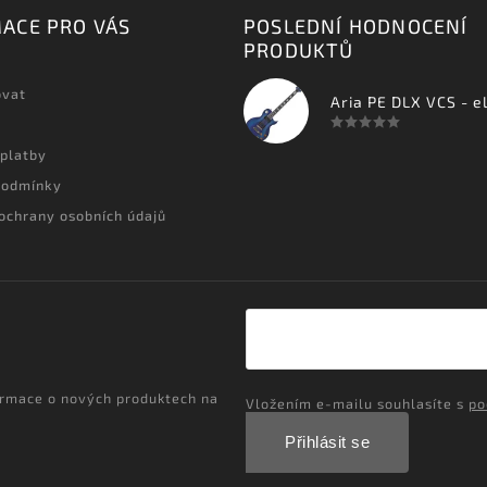
ACE PRO VÁS
POSLEDNÍ HODNOCENÍ
PRODUKTŮ
ovat
 platby
podmínky
ochrany osobních údajů
ormace o nových produktech na
Vložením e-mailu souhlasíte s
po
Přihlásit se