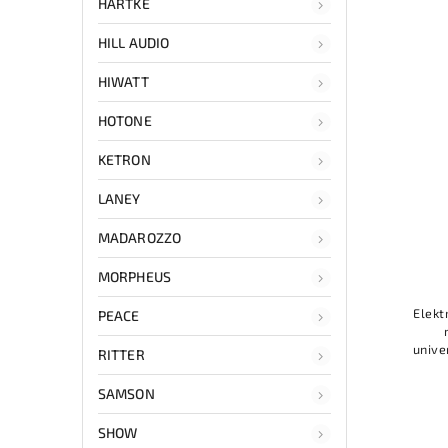
HARTKE
HILL AUDIO
HIWATT
HOTONE
KETRON
LANEY
MADAROZZO
MORPHEUS
Elekt
PEACE
unive
RITTER
těla
p
SAMSON
SHOW