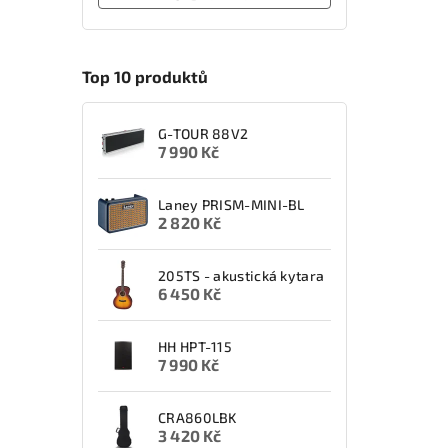
Top 10 produktů
G-TOUR 88V2
7 990 Kč
Laney PRISM-MINI-BL
2 820 Kč
205TS - akustická kytara
6 450 Kč
HH HPT-115
7 990 Kč
CRA860LBK
3 420 Kč