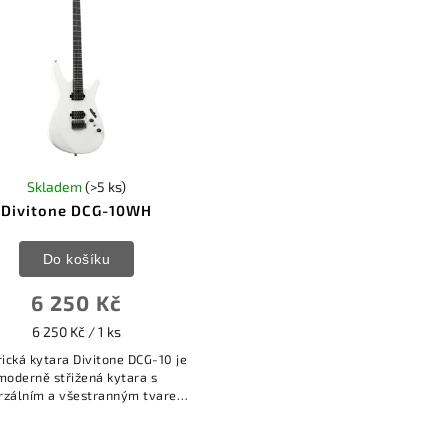
Skladem
(>5 ks)
Divitone DCG-10WH
Do košíku
6 250 Kč
6 250 Kč / 1 ks
rická kytara Divitone DCG-10 je
moderně střižená kytara s
rzálním a všestranným tvarem
 MF (Modern Fly). Všestrannou
oužitelnost tohoto nástroje