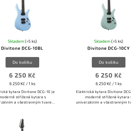
Skladem
(>5 ks)
Skladem
(>5 ks)
Divitone DCG-10BL
Divitone DCG-10CY
Do košíku
Do košíku
6 250 Kč
6 250 Kč
6 250 Kč / 1 ks
6 250 Kč / 1 ks
rická kytara Divitone DCG-10 je
Elektrická kytara Divitone DCG
moderně střižená kytara s
moderně střižená kytara 
rzálním a všestranným tvarem
univerzálním a všestranným 
 MF (Modern Fly). Všestrannou
těla MF (Modern Fly). Všestr
oužitelnost tohoto nástroje
použitelnost tohoto nástro
podtrhuje i...
podtrhuje i...