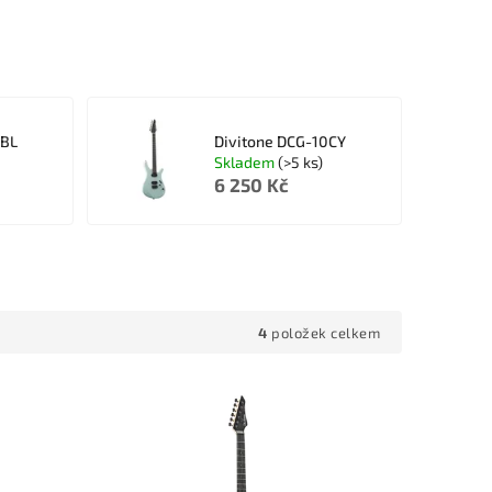
0BL
Divitone DCG-10CY
Skladem
(>5 ks)
6 250 Kč
4
položek celkem