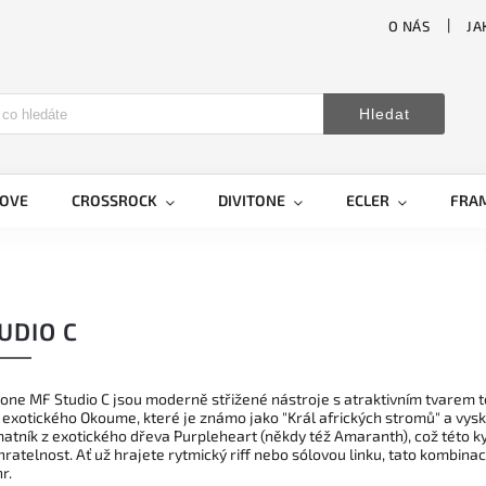
O NÁS
JA
Hledat
LOVE
CROSSROCK
DIVITONE
ECLER
FRA
UDIO C
tone MF Studio C jsou moderně střižené nástroje s atraktivním tvarem t
 exotického Okoume, které je známo jako "Král afrických stromů" a vysk
matník z exotického dřeva Purpleheart (někdy též Amaranth), což této 
ratelnost. Ať už hrajete rytmický riff nebo sólovou linku, tato kombinac
r.