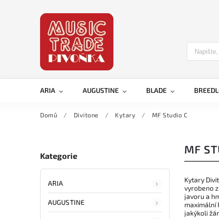
ARIA
AUGUSTINE
BLADE
BREED
Domů
/
Divitone
/
Kytary
/
MF Studio C
MF ST
Kategorie
Kytary Divi
ARIA
vyrobeno z
javoru a h
AUGUSTINE
maximální h
jakýkoli žán