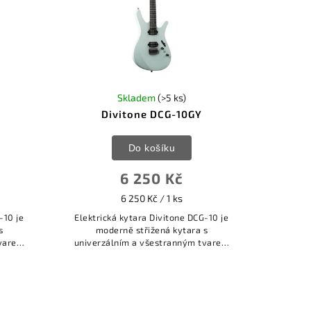
Skladem
(>5 ks)
Divitone DCG-10GY
Do košíku
6 250 Kč
6 250 Kč / 1 ks
-10 je
Elektrická kytara Divitone DCG-10 je
s
moderně střižená kytara s
tvarem
univerzálním a všestranným tvarem
annou
těla MF (Modern Fly). Všestrannou
je
použitelnost tohoto nástroje
podtrhuje i...