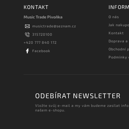
KONTAKT
INFORM
Music Trade Pivoňka
O nás
Jak nakup
musictrade
@
seznam.cz
Kontakt
315720100
Doprava a
+420 777 840 172
Obchodní 
Facebook
Podmínky 
ODEBÍRAT NEWSLETTER
Vložte svůj e-mail a my vám budeme zasílat inf
našem e-shopu.