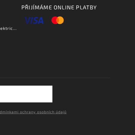
PŘIJÍMÁME ONLINE PLATBY
Aria PE DLX VCS - elektrická kytara-zboží bylo vystaveno na prodejně
dmínkami ochrany osobních údajů