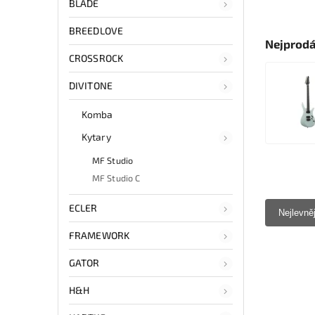
BLADE
BREEDLOVE
Nejprodá
CROSSROCK
DIVITONE
Komba
Kytary
MF Studio
MF Studio C
ECLER
Nejlevně
FRAMEWORK
GATOR
H&H