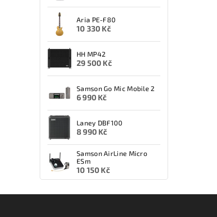
Aria PE-F80
10 330 Kč
HH MP42
29 500 Kč
Samson Go Mic Mobile 2
6 990 Kč
Laney DBF100
8 990 Kč
Samson AirLine Micro
ESm
10 150 Kč