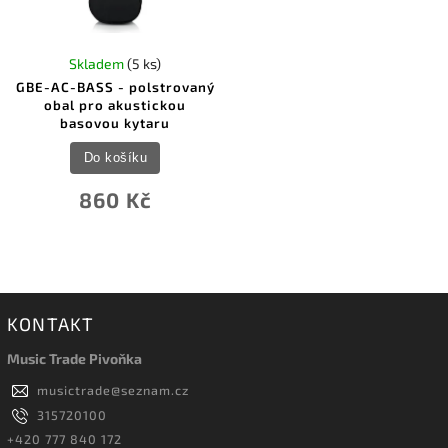
Skladem
(5 ks)
GBE-AC-BASS - polstrovaný
obal pro akustickou
basovou kytaru
Do košíku
860 Kč
KONTAKT
Music Trade Pivoňka
musictrade
@
seznam.cz
315720100
+420 777 840 172