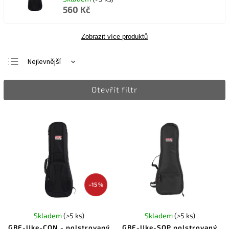
560 Kč
Zobrazit více produktů
Nejlevnější
Nejdražší
Otevřít filtr
Nejprodávanější
Abecedně
–15 %
Skladem
(>5 ks)
Skladem
(>5 ks)
GBE-Uke-CON - polstrovaný
GBE-Uke-SOP polstrovaný