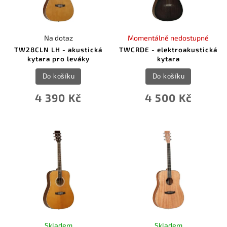
Na dotaz
Momentálně nedostupné
TW28CLN LH - akustická
TWCRDE - elektroakustická
kytara pro leváky
kytara
Do košíku
Do košíku
4 390 Kč
4 500 Kč
Skladem
Skladem