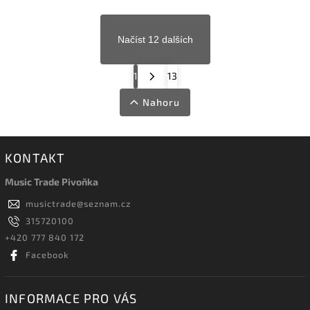
Načíst 12 dalších
1
13
Nahoru
KONTAKT
Music Trade Pivoňka
musictrade
@
seznam.cz
315720100
+420 777 840 172
Facebook
INFORMACE PRO VÁS