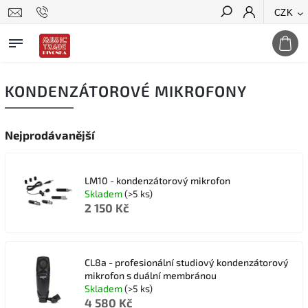
CZK
Hledat
KONDENZÁTOROVÉ MIKROFONY
Nejprodávanější
LM10 - kondenzátorový mikrofon
Skladem
(>5 ks)
2 150 Kč
CL8a - profesionální studiový kondenzátorový
mikrofon s duální membránou
Skladem
(>5 ks)
4 580 Kč