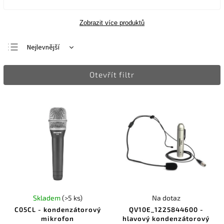
Zobrazit více produktů
Nejlevnější
Nejdražší
Otevřít filtr
Nejprodávanější
Abecedně
Skladem
(>5 ks)
Na dotaz
C05CL - kondenzátorový
QV10E_1225844600 -
mikrofon
hlavový kondenzátorový