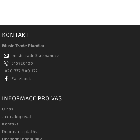
KONTAKT
Music Trade Pivoňka
musictrade
@
seznam.cz
315720100
+420 777 840 172
Facebook
INFORMACE PRO VÁS
O nás
Jak nakupovat
Kontakt
Doprava a platby
Obchodní podmínky