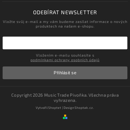
ODEBÍRAT NEWSLETTER
Vložte svůj e-mail a my vám budeme zasílat informace o nových
produktech na našem e-shopu.
Vložením e-mailu souhlasíte s
podmínkami ochrany osobních údajů
Přihlásit se
Copyright 2026
Music Trade Pivoňka
. Všechna práva
vyhrazena.
Vytvořil
Shoptet
| Design
Shoptak.cz.