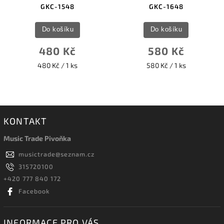
GKC-1548
GKC-1648
Do košíku
Do košíku
480 Kč
580 Kč
480 Kč / 1 ks
580 Kč / 1 ks
KONTAKT
Music Trade Pivoňka
musictrade
@
seznam.cz
315720100
+420 777 840 172
Facebook
INFORMACE PRO VÁS