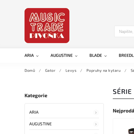
ARIA
AUGUSTINE
BLADE
BREED
Domů
/
Gator
/
Levys
/
Popruhy na kytaru
/
S
SÉRIE
Kategorie
Nejprodá
ARIA
AUGUSTINE