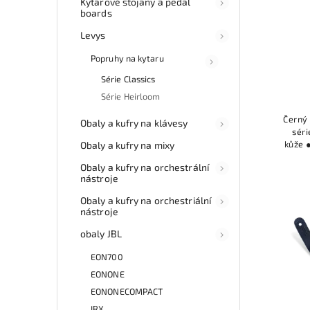
Kytarové stojany a pedal
boards
Levys
Popruhy na kytaru
Série Classics
Série Heirloom
Černý
Obaly a kufry na klávesy
séri
kůže ●
Obaly a kufry na mixy
Obaly a kufry na orchestrální
nástroje
Obaly a kufry na orchestriální
nástroje
obaly JBL
EON700
EONONE
EONONECOMPACT
IRX