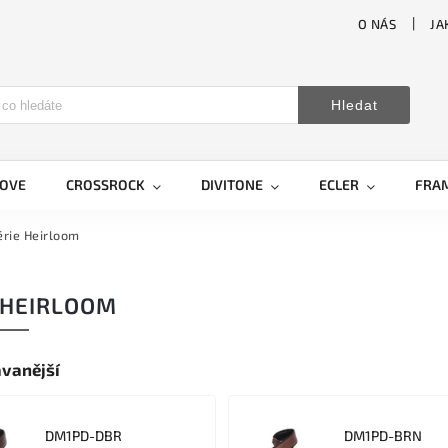
O NÁS
JA
Hledat
LOVE
CROSSROCK
DIVITONE
ECLER
FRA
érie Heirloom
 HEIRLOOM
vanější
DM1PD-DBR
DM1PD-BRN