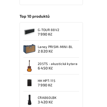
Top 10 produktů
G-TOUR 88V2
7 990 Kč
Laney PRISM-MINI-BL
2 820 Kč
205TS - akustická kytara
6 450 Kč
HH HPT-115
7 990 Kč
CRA860LBK
3 420 Kč