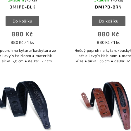
DM1PD-BLK
DM1PD-BRN
Do košíku
Do košíku
880 Kč
880 Kč
880 Kč / 1 ks
880 Kč / 1 ks
 popruh na kytaru/baskytaru ze
Hnědý popruh na kytaru/basky
e Levy's Heirloom ● materiál:
série Levy's Heirloom ● mate
 šířka: 7,6 cm ● délka: 127 cm ●
kůže ● šířka: 7,6 cm ● délka: 1
barva: BLK ●
barva: BRN