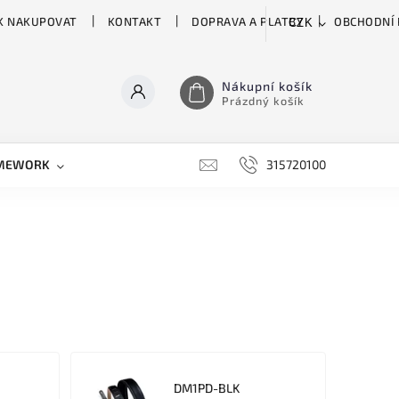
K NAKUPOVAT
KONTAKT
DOPRAVA A PLATBY
OBCHODNÍ
CZK
Nákupní košík
Prázdný košík
MEWORK
GATOR
H&H
HARTKE
315720100
HILL 
DM1PD-BLK