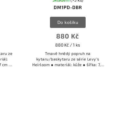
DM1PD-DBR
Do košíku
880 Kč
880 Kč / 1 ks
taru ze
Tmavě hnědý popruh na
riál:
kytaru/baskytaru ze série Levy's
27 cm ●
Heirloom ● materiál: kůže ● šířka: 7,6
cm ● délka: 127 cm ● barva: DBR