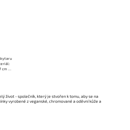
skytaru
eriál:
27 cm ●
lý život - společník, který je stvořen k tomu, aby se na
mínky vyrobené z veganské, chromované a oděvní kůže a