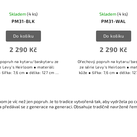
Skladem
(4 ks)
Skladem
(4 ks)
PM31-BLK
PM31-WAL
Do košíku
Do košíku
2 290 Kč
2 290 Kč
 popruh na kytaru/baskytaru ze
Ořechový popruh na kytaru/ba
e Levy's Heirloom ● materiál:
ze série Levy's Heirloom ● mat
 šířka: 7,6 cm ● délka: 127 cm ●
kůže ● šířka: 7,6 cm ● délka: 1
barva: BLK
barva: WAL (ořech)
om je víc než jen popruh. Je to tradice vytvořená tak, aby vydržela po ce
a předával se z generace na generaci. Obsahuje tradičně navržené ře