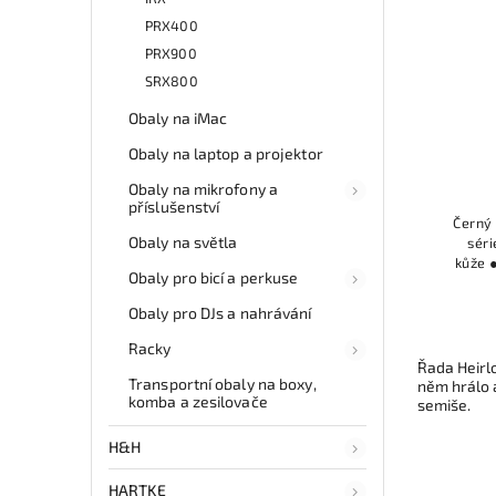
PRX400
PRX900
SRX800
Obaly na iMac
Obaly na laptop a projektor
Obaly na mikrofony a
příslušenství
Černý
Obaly na světla
séri
kůže ●
Obaly pro bicí a perkuse
Obaly pro DJs a nahrávání
Racky
Řada Heirlo
Transportní obaly na boxy,
něm hrálo 
komba a zesilovače
semiše.
H&H
HARTKE