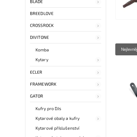
BLADE
BREEDLOVE
CROSSROCK
DIVITONE
Komba
Nejlevně
Kytary
ECLER
FRAMEWORK
GATOR
Kufry pro DJs
Kytarové obaly a kufry
Kytarové příslušenství