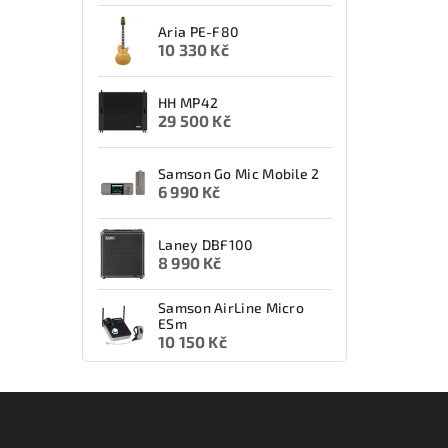
Aria PE-F80
10 330 Kč
HH MP42
29 500 Kč
Samson Go Mic Mobile 2
6 990 Kč
Laney DBF100
8 990 Kč
Samson AirLine Micro
ESm
10 150 Kč