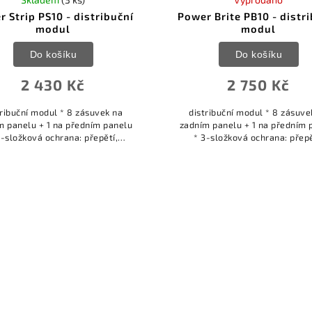
 Strip PS10 - distribuční
Power Brite PB10 - distr
modul
modul
Do košíku
Do košíku
2 430 Kč
2 750 Kč
tribuční modul * 8 zásuvek na
distribuční modul * 8 zásuve
m panelu + 1 na předním panelu
zadním panelu + 1 na předním 
3-složková ochrana: přepětí,
* 3-složková ochrana: přepě
napětí, filtrace RFI/EMI *
vrcholové napětí, filtrace RFI/EMI *
anný obvod s 15amp pojistkou
ochranný obvod s 15amp pojistk