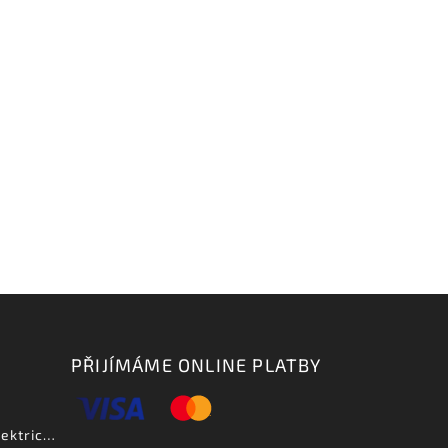
PŘIJÍMÁME ONLINE PLATBY
Aria PE DLX VCS - elektrická kytara-zboží bylo vystaveno na prodejně