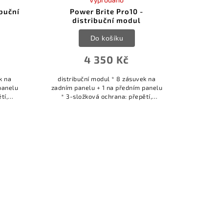
ibuční
Power Brite Pro10 -
distribuční modul
Do košíku
4 350 Kč
k na
distribuční modul * 8 zásuvek na
panelu
zadním panelu + 1 na předním panelu
tí,
* 3-složková ochrana: přepětí,
vrcholové napětí, filtrace RFI/EMI *
ou *...
ochranný obvod s 15amp pojistkou *...