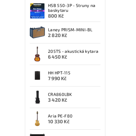
HSB 550-3P - Struny na
baskytaru
800 Kč
Laney PRISM-MINI-BL
2 820 Kč
205TS - akustická kytara
6 450 Kč
HH HPT-115
7 990 Kč
CRA860LBK
3 420 Kč
Aria PE-F80
10 330 Kč