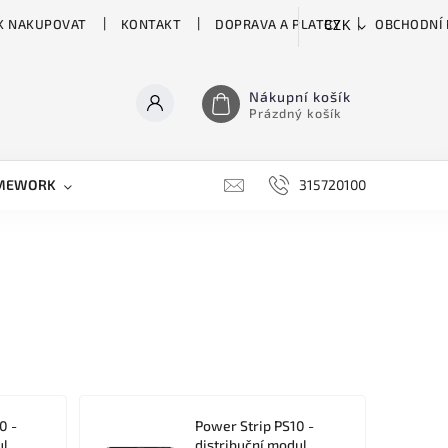
K NAKUPOVAT
KONTAKT
DOPRAVA A PLATBY
OBCHODNÍ
CZK
Nákupní košík
Prázdný košík
MEWORK
GATOR
H&H
HARTKE
315720100
HILL 
0 -
Power Strip PS10 -
ul
distribuční modul