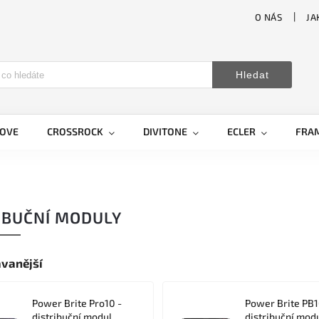
O NÁS
JA
Hledat
LOVE
CROSSROCK
DIVITONE
ECLER
FRA
IBUČNÍ MODULY
vanější
Power Brite Pro10 -
Power Brite PB1
distribuční modul
distribuční mod