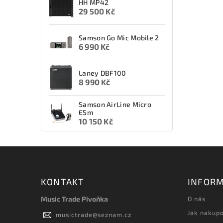
HH MP42
29 500 Kč
Samson Go Mic Mobile 2
6 990 Kč
Laney DBF100
8 990 Kč
Samson AirLine Micro
ESm
10 150 Kč
KONTAKT
INFORM
Music Trade Pivoňka
O nás
Jak nakup
musictrade
@
seznam.cz