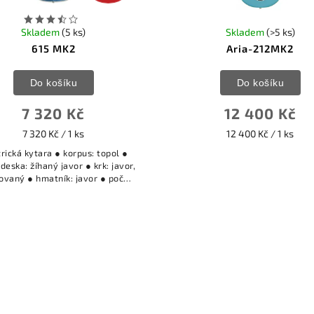
Skladem
(5 ks)
Skladem
(>5 ks)
615 MK2
Aria-212MK2
Do košíku
Do košíku
7 320 Kč
12 400 Kč
7 320 Kč / 1 ks
12 400 Kč / 1 ks
trická kytara ● korpus: topol ●
 deska: žíhaný javor ● krk: javor,
ovaný ● hmatník: javor ● počet
● snímače: TN-5 (Alnico 5),
OS-5 (Alnico 5) – on/off...