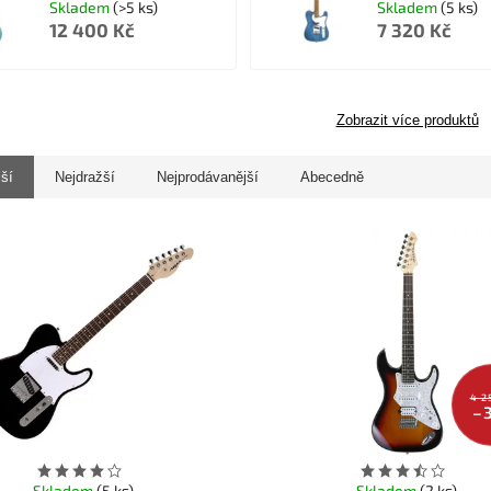
Skladem
(>5 ks)
Skladem
(5 ks)
12 400 Kč
7 320 Kč
Zobrazit více produktů
jší
Nejdražší
Nejprodávanější
Abecedně
4 2
–
Skladem
(5 ks)
Skladem
(2 ks)