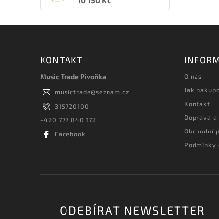
10 150 Kč
KONTAKT
INFORM
Music Trade Pivoňka
O nás
Jak nakup
musictrade
@
seznam.cz
Kontakt
315720100
Doprava a
+420 777 840 172
Obchodní 
Facebook
Podmínky 
ODEBÍRAT NEWSLETTER