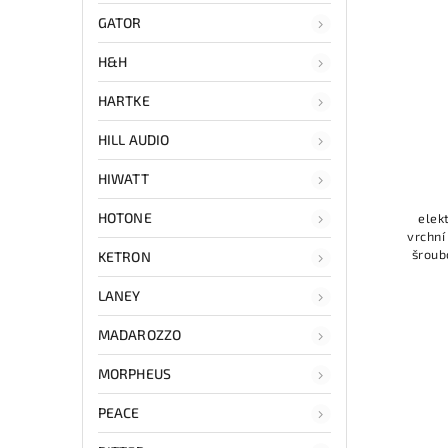
GATOR
H&H
HARTKE
HILL AUDIO
HIWATT
HOTONE
elek
vrchní
šroub
KETRON
pražců: 22 
LANEY
MADAROZZO
MORPHEUS
PEACE