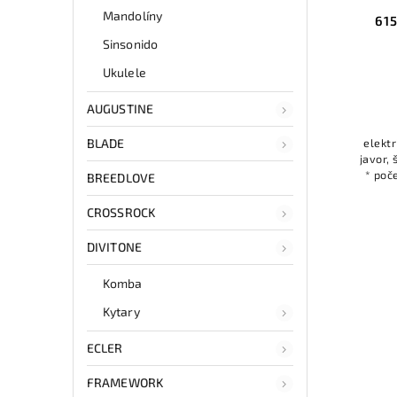
Mandolíny
615
Sinsonido
Ukulele
AUGUSTINE
BLADE
elektr
javor,
* poč
BREEDLOVE
Sin
CROSSROCK
DIVITONE
Komba
Kytary
ECLER
FRAMEWORK