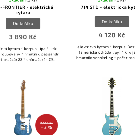
-FRONTIER - elektrická
714 STD - elektrická ky
kytara
Do košíku
Do košíku
4 120 Kč
3 890 Kč
elektrická kytara * korpus: Ba
ická kytara * korpus: lípa * krk:
(americká odrůda lípy) * krk: j
 šroubovaný * hmatník: palisandr
hmatník: sonokeling * počet pra
et pražců: 22 * snímače: 1x CS-1
* snímače: 2x Single Coil OS-1 
gle Coil, 1x OS-1 Single Coil *
OH-1 s rozpínáním *...
ovladače: 1x...
7 560 Kč
–3 %