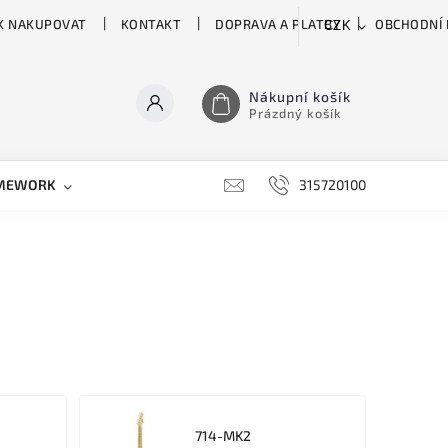
K NAKUPOVAT
KONTAKT
DOPRAVA A PLATBY
OBCHODNÍ
CZK
Nákupní košík
Prázdný košík
MEWORK
GATOR
H&H
HARTKE
315720100
HILL 
714-MK2