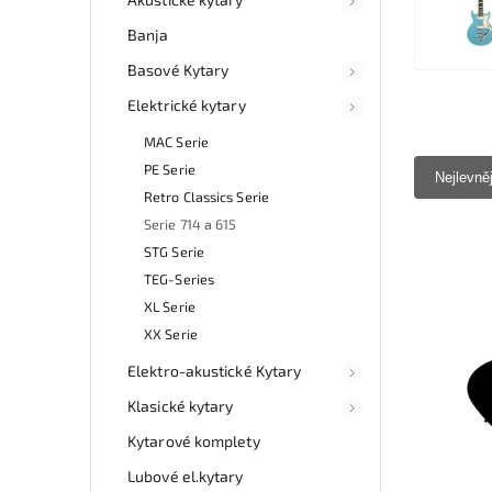
Banja
Basové Kytary
Elektrické kytary
MAC Serie
PE Serie
Nejlevně
Retro Classics Serie
Serie 714 a 615
STG Serie
TEG-Series
XL Serie
XX Serie
Elektro-akustické Kytary
Klasické kytary
Kytarové komplety
Lubové el.kytary