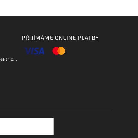
PŘIJÍMÁME ONLINE PLATBY
Aria PE DLX VCS - elektrická kytara-zboží bylo vystaveno na prodejně