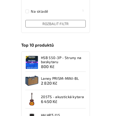
5
Na skladě
ROZBALIT FILTR
Top 10 produktů
HSB 550-3P - Struny na
baskytaru
800 Kč
Laney PRISM-MINI-BL
2 820 Kč
205TS - akustická kytara
6 450 Kč
HH HPT-115