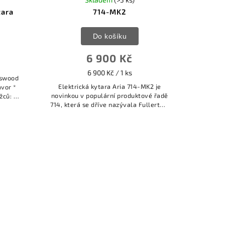
tara
714-MK2
Do košíku
6 900 Kč
6 900 Kč / 1 ks
sswood
Elektrická kytara Aria 714-MK2 je
avor *
novinkou v populární produktové řadě
žců: 22
714, která se dříve nazývala Fullerton.
+ 1x HB
Tento nový model je svým
zpracováním a výbavou velmi
moderním...