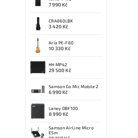
7 990 Kč
CRA860LBK
3 420 Kč
Aria PE-F80
10 330 Kč
HH MP42
29 500 Kč
Samson Go Mic Mobile 2
6 990 Kč
Laney DBF100
8 990 Kč
Samson AirLine Micro
ESm