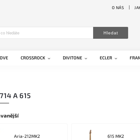
O NÁS
JA
Hledat
LOVE
CROSSROCK
DIVITONE
ECLER
FRA
714 A 615
vanější
Aria-212MK2
615 MK2