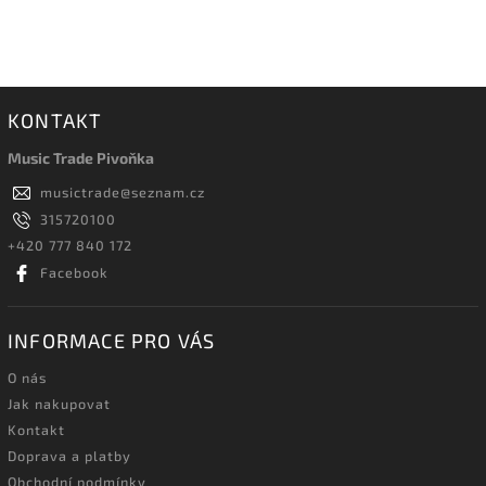
KONTAKT
Music Trade Pivoňka
musictrade
@
seznam.cz
315720100
+420 777 840 172
Facebook
INFORMACE PRO VÁS
O nás
Jak nakupovat
Kontakt
Doprava a platby
Obchodní podmínky