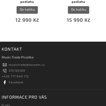
podlahu
podlahu
Do košíku
Do košíku
12 990 Kč
15 990 Kč
KONTAKT
Music Trade Pivoňka
musictrade
@
seznam.cz
315720100
+420 777 840 172
Facebook
INFORMACE PRO VÁS
O nás