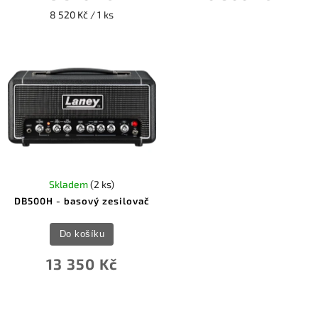
8 520 Kč / 1 ks
Skladem
(2 ks)
DB500H - basový zesilovač
Do košíku
13 350 Kč