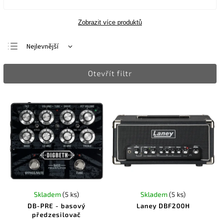
Zobrazit více produktů
Nejlevnější
Nejdražší
Otevřít filtr
Nejprodávanější
Abecedně
Skladem
(5 ks)
Skladem
(5 ks)
DB-PRE - basový
Laney DBF200H
předzesilovač