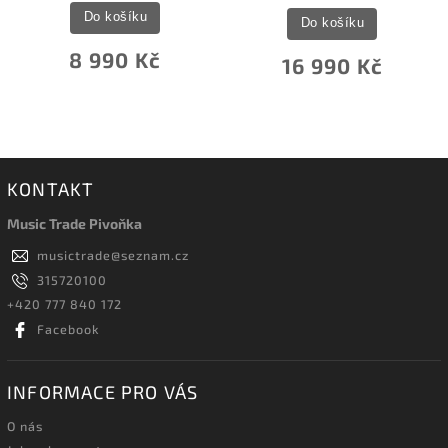
Do košíku
Do košíku
8 990 Kč
16 990 Kč
KONTAKT
Music Trade Pivoňka
musictrade
@
seznam.cz
315720100
+420 777 840 172
Facebook
INFORMACE PRO VÁS
O nás