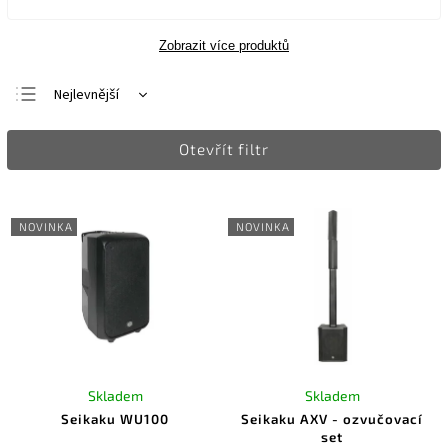
Zobrazit více produktů
Nejlevnější
Nejdražší
Otevřít filtr
Nejprodávanější
Abecedně
NOVINKA
NOVINKA
Skladem
Skladem
Seikaku WU100
Seikaku AXV - ozvučovací
set