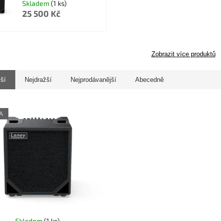
Skladem
(1 ks)
25 500 Kč
Zobrazit více produktů
jší
Nejdražší
Nejprodávanější
Abecedně
A
Skladem
(1 ks)