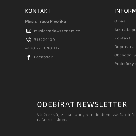
KONTAKT
INFORM
Music Trade Pivoňka
O nás
Jak nakup
musictrade
@
seznam.cz
Kontakt
315720100
Doprava a
+420 777 840 172
Obchodní 
Facebook
Podmínky 
ODEBÍRAT NEWSLETTER
Vložte svůj e-mail a my vám budeme zasílat inf
našem e-shopu.