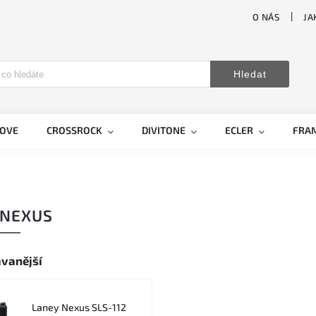
O NÁS
JA
Hledat
LOVE
CROSSROCK
DIVITONE
ECLER
FRA
 NEXUS
vanější
Laney Nexus SLS-112