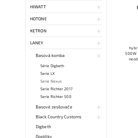
HIWATT
HOTONE
KETRON
LANEY
hybr
500W @
Basová komba
neod
driver
Série Digbeth
vo
Serie LX
Serie Nexus
Serie Richter 2017
Serie Richter 500
Basové zesilovače
Black Country Customs
Digbeth
Doplňky