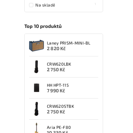
1
Na skladě
Top 10 produktů
Laney PRISM-MINI-BL
2 820 Kč
CRW620LBK
2 750 Kč
HH HPT-115
7 990 Kč
CRW620STBK
2 750 Kč
Aria PE-F80
10 330 Kč