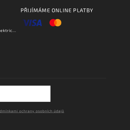
PŘIJÍMÁME ONLINE PLATBY
Aria PE DLX VCS - elektrická kytara-zboží bylo vystaveno na prodejně
dmínkami ochrany osobních údajů