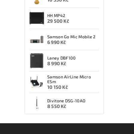
HH MP42
29 500 Kč
Samson Go Mic Mobile 2
6 990 Kč
Laney DBF100
8 990 Kč
Samson AirLine Micro
ESm
10 150 Kč
Divitone DSG-10AO
8 550 Kč