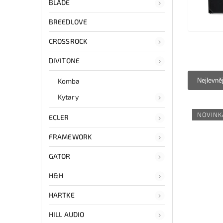
BLADE
BREEDLOVE
CROSSROCK
DIVITONE
Komba
Nejlevně
Kytary
NOVINK
ECLER
FRAMEWORK
GATOR
H&H
HARTKE
HILL AUDIO