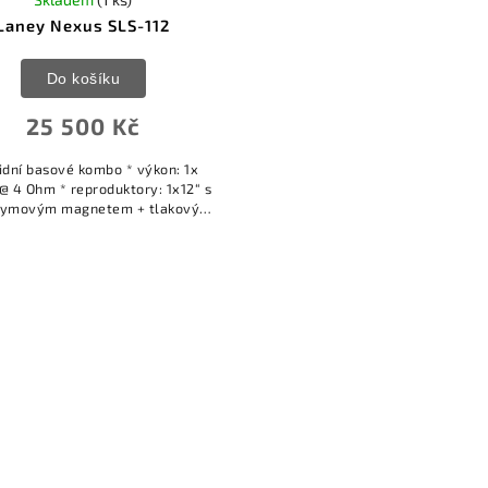
Laney Nexus SLS-112
Do košíku
25 500 Kč
idní basové kombo * výkon: 1x
 4 Ohm * reproduktory: 1x12“ s
ymovým magnetem + tlakový
 s 1“ hornou, vypínání driveru &
lba intenzity * vstupy: Hi...