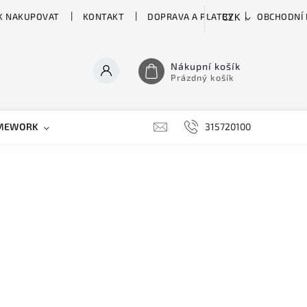
K NAKUPOVAT
KONTAKT
DOPRAVA A PLATBY
OBCHODNÍ
CZK
Nákupní košík
Prázdný košík
MEWORK
GATOR
H&H
HARTKE
315720100
HILL 