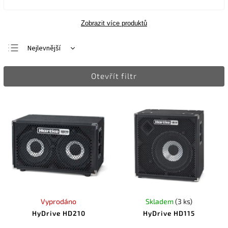
Zobrazit více produktů
Nejlevnější
Nejdražší
Otevřít filtr
Nejprodávanější
Abecedně
Vyprodáno
Skladem
(3 ks)
HyDrive HD210
HyDrive HD115