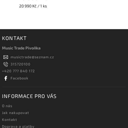
20 990 Kč / 1 ks
KONTAKT
Music Trade Pivoňka
musictrade
@
seznam.cz
315720100
+420 777 840 172
Facebook
INFORMACE PRO VÁS
O nás
Jak nakupovat
Kontakt
Doprava a platby