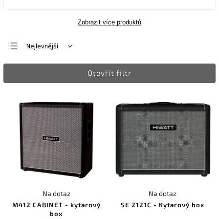
Zobrazit více produktů
Nejlevnější
Nejdražší
Otevřít filtr
Nejprodávanější
Abecedně
Na dotaz
Na dotaz
M412 CABINET - kytarový
SE 2121C - Kytarový box
box