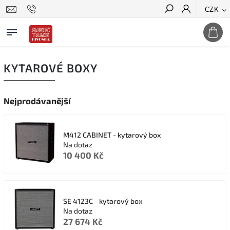
CZK
Hledat
KYTAROVÉ BOXY
Nejprodávanější
M412 CABINET - kytarový box
Na dotaz
10 400 Kč
SE 4123C - kytarový box
Na dotaz
27 674 Kč