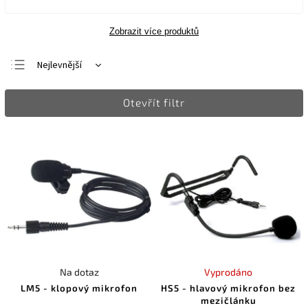
Zobrazit více produktů
Nejlevnější
Nejdražší
Otevřít filtr
Nejprodávanější
Abecedně
Na dotaz
Vyprodáno
LM5 - klopový mikrofon
HS5 - hlavový mikrofon bez
mezičlánku