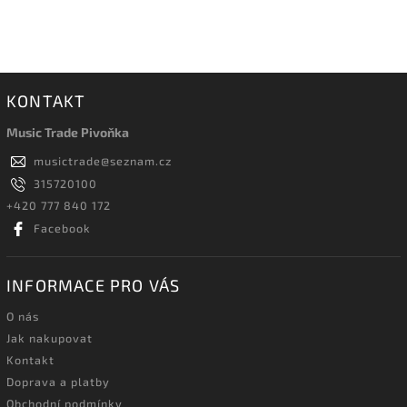
KONTAKT
Music Trade Pivoňka
musictrade
@
seznam.cz
315720100
+420 777 840 172
Facebook
INFORMACE PRO VÁS
O nás
Jak nakupovat
Kontakt
Doprava a platby
Obchodní podmínky