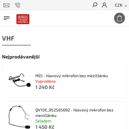
CZK
Hledat
VHF
Nejprodávanější
HS5 - hlavový mikrofon bez mezičlánku
Vyprodáno
1 240 Kč
QV10E_952585692 - hlavový mikrofon bez
mezičlánku
Skladem
1 450 Kč