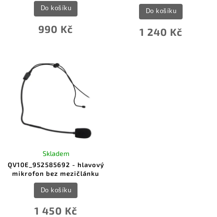
Do košíku
Do košíku
990 Kč
1 240 Kč
Skladem
QV10E_952585692 - hlavový
mikrofon bez mezičlánku
Do košíku
1 450 Kč