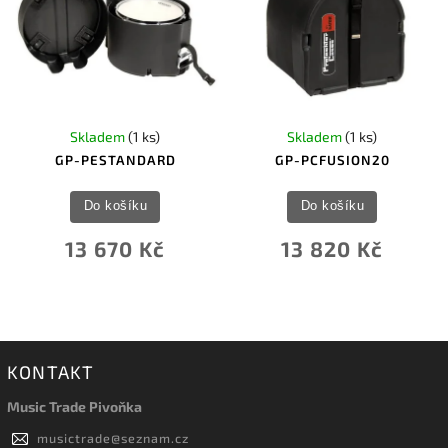
Skladem
(1 ks)
Skladem
(1 ks)
GP-PESTANDARD
GP-PCFUSION20
Do košíku
Do košíku
13 670 Kč
13 820 Kč
KONTAKT
Music Trade Pivoňka
musictrade
@
seznam.cz