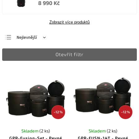
8 990 Kč
Zobrazit více produktů
Nejlevnější
Nejdražší
Otevřít filtr
Nejprodávanější
Abecedně
–12 %
–12 %
Skladem
(2 ks)
Skladem
(2 ks)
GPR-Fusion-Set - Pevné
GPR-FUSN-14T - Pevné