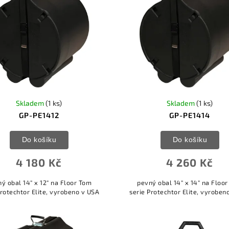
Skladem
(1 ks)
Skladem
(1 ks)
GP-PE1412
GP-PE1414
Do košíku
Do košíku
4 180 Kč
4 260 Kč
ý obal 14" x 12" na Floor Tom
pevný obal 14" x 14" na Floo
Protechtor Elite, vyrobeno v USA
serie Protechtor Elite, vyroben