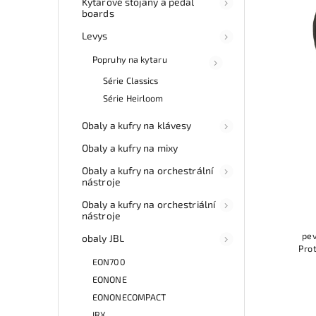
Kytarové stojany a pedal
boards
Levys
Popruhy na kytaru
Série Classics
Série Heirloom
Obaly a kufry na klávesy
Obaly a kufry na mixy
Obaly a kufry na orchestrální
nástroje
Obaly a kufry na orchestriální
nástroje
pev
obaly JBL
Pro
EON700
EONONE
EONONECOMPACT
IRX