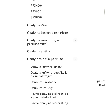
PRX400
PRX900
SRX800
Obaly na iMac
Obaly na laptop a projektor
Obaly na mikrofony a
příslušenství
Obaly na světla
Obaly pro bicí a perkuse
Obaly a kufry na činely
Obaly a kufry na doplňky k
bicím nástrojům
pevný
Obaly na Hardware
Pro
Obaly na paličky
Pevné obaly na bicí nástroje
z plastu-jednotlivě
Pevné obaly na bicí nástroje