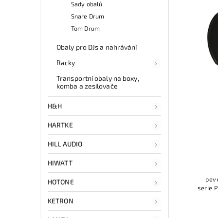
Sady obalů
Snare Drum
Tom Drum
Obaly pro DJs a nahrávání
Racky
Transportní obaly na boxy,
komba a zesilovače
H&H
HARTKE
HILL AUDIO
HIWATT
pevn
HOTONE
serie 
KETRON