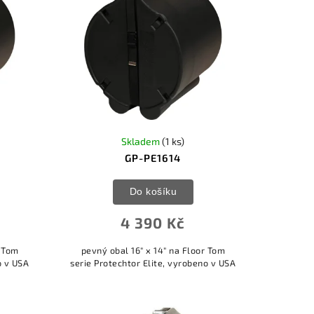
Skladem
(1 ks)
GP-PE1614
Do košíku
4 390 Kč
r Tom
pevný obal 16" x 14" na Floor Tom
o v USA
serie Protechtor Elite, vyrobeno v USA