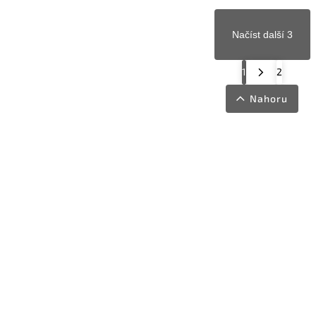
Načíst další 3
1
2
Nahoru