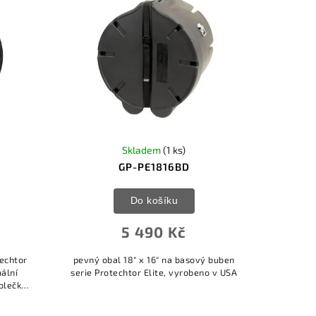
Skladem
(1 ks)
GP-PE1816BD
Do košíku
5 490 Kč
techtor
pevný obal 18" x 16" na basový buben
ální
serie Protechtor Elite, vyrobeno v USA
olečka,