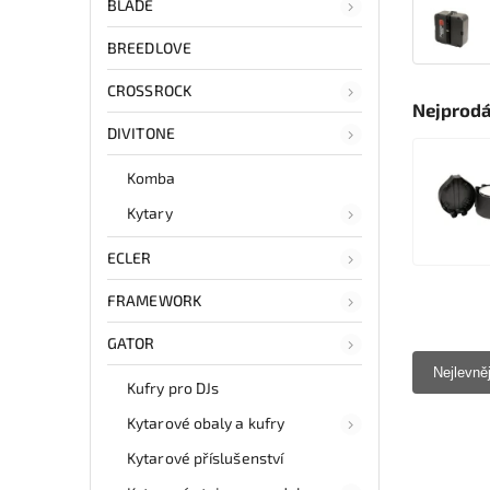
BLADE
BREEDLOVE
CROSSROCK
Nejprodá
DIVITONE
Komba
Kytary
ECLER
FRAMEWORK
GATOR
Nejlevně
Kufry pro DJs
Kytarové obaly a kufry
Kytarové příslušenství