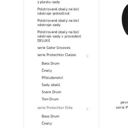
z plastu-sady
Polstrované obaly na bicí
nástroje-jednotlivě
Polstrované obaly na bicí
nástroje-sady
Polstrované obaly na bicí
nástroje-sady v provedení
DELUXE
serie Gator Grooves
serie Protechtor Classic
Bass Drum
Činely
Příslušenství
Sady obalů
Snare Drum
Tom Drum
pevn
serie 
serie Protechtor Elite
Bass Drum
Činely