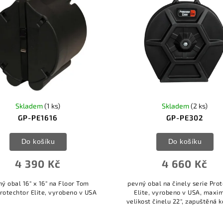
Skladem
(1 ks)
Skladem
(2 ks)
GP-PE1616
GP-PE302
Do košíku
Do košíku
4 390 Kč
4 660 Kč
ý obal 16" x 16" na Floor Tom
pevný obal na činely serie Pro
Protechtor Elite, vyrobeno v USA
Elite, vyrobeno v USA, maxim
velikost činelu 22", zapuštěná k
teleskopické madlo