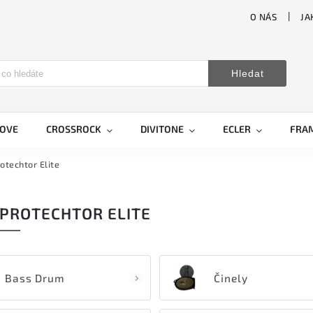
O NÁS
JA
Hledat
LOVE
CROSSROCK
DIVITONE
ECLER
FRA
rotechtor Elite
 PROTECHTOR ELITE
Bass Drum
Činely