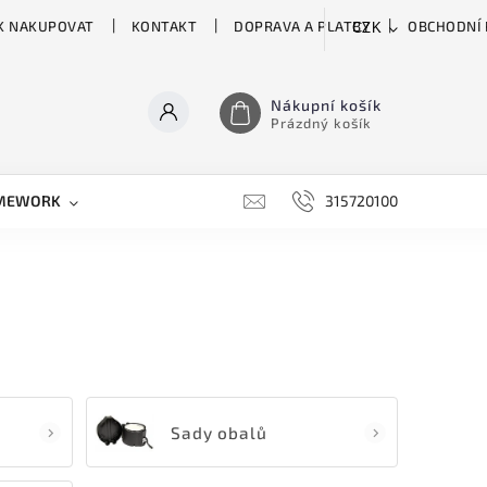
K NAKUPOVAT
KONTAKT
DOPRAVA A PLATBY
OBCHODNÍ
CZK
Nákupní košík
Prázdný košík
MEWORK
GATOR
H&H
HARTKE
315720100
HILL 
Sady obalů