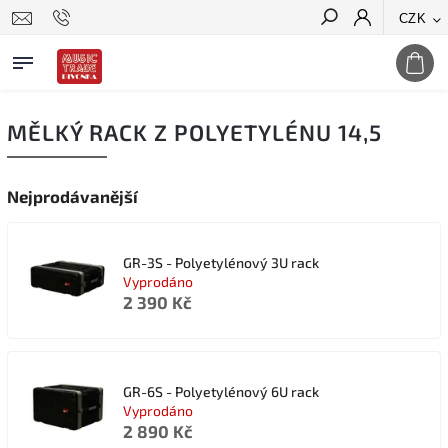
CZK
Hledat
MĚLKÝ RACK Z POLYETYLÉNU 14,5
Nejprodávanější
GR-3S - Polyetylénový 3U rack
Vyprodáno
2 390 Kč
GR-6S - Polyetylénový 6U rack
Vyprodáno
2 890 Kč