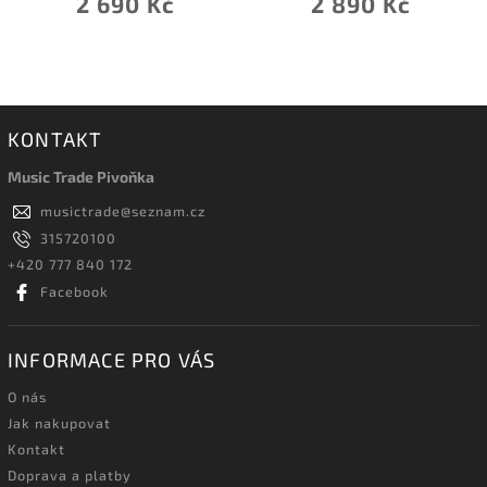
2 690 Kč
2 890 Kč
KONTAKT
Music Trade Pivoňka
musictrade
@
seznam.cz
315720100
+420 777 840 172
Facebook
INFORMACE PRO VÁS
O nás
Jak nakupovat
Kontakt
Doprava a platby