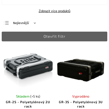
Zobrazit více produktů
Nejlevnější
Nejdražší
Otevřít filtr
Nejprodávanější
Abecedně
Skladem
(>5 ks)
Vyprodáno
GR-2S - Polyetylénový 2U
GR-3S - Polyetylénový 3U
rack
rack