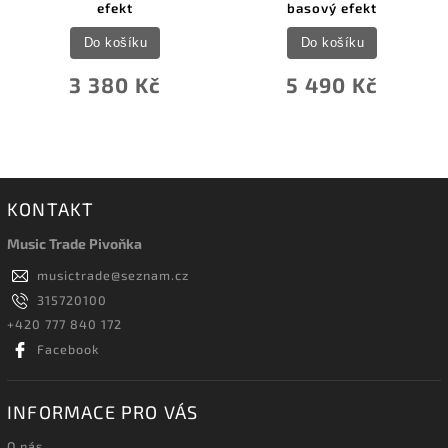
efekt
basový efekt
Do košíku
Do košíku
3 380 Kč
5 490 Kč
KONTAKT
Music Trade Pivoňka
musictrade
@
seznam.cz
315720100
+420 777 840 172
Facebook
INFORMACE PRO VÁS
O nás