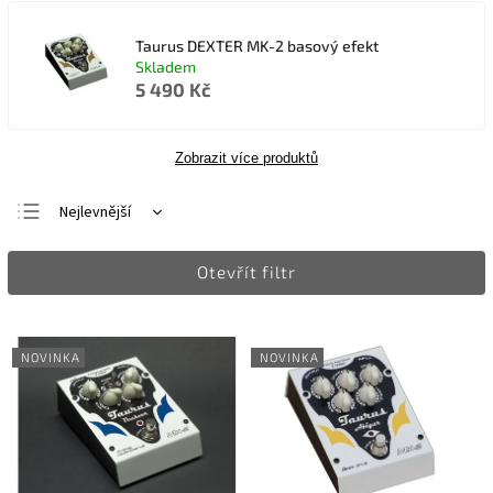
Taurus DEXTER MK-2 basový efekt
Skladem
5 490 Kč
Zobrazit více produktů
Nejlevnější
Nejdražší
Otevřít filtr
Nejprodávanější
Abecedně
NOVINKA
NOVINKA