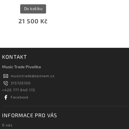
Do košíku
21 500 Kč
KONTAKT
Music Trade Pivoňka
musictrade
@
seznam.cz
315720100
+420 777 840 172
Facebook
INFORMACE PRO VÁS
O nás