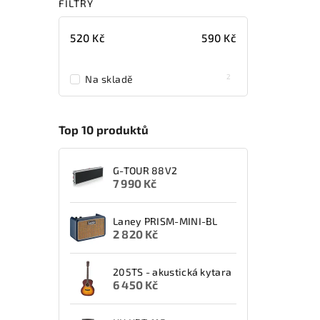
FILTRY
520
Kč
590
Kč
2
Na skladě
Top 10 produktů
G-TOUR 88V2
7 990 Kč
Laney PRISM-MINI-BL
2 820 Kč
205TS - akustická kytara
6 450 Kč