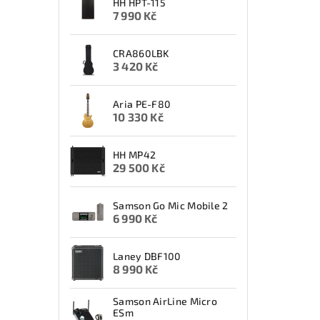
HH HPT-115
7 990 Kč
CRA860LBK
3 420 Kč
Aria PE-F80
10 330 Kč
HH MP42
29 500 Kč
Samson Go Mic Mobile 2
6 990 Kč
Laney DBF100
8 990 Kč
Samson AirLine Micro
ESm