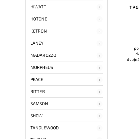
HIWATT
TPG
HOTONE
KETRON
LANEY
po
dv
MADAROZZO
dvojn
mo
MORPHEUS
konstrukce, nepr
PEACE
RITTER
SAMSON
SHOW
TANGLEWOOD