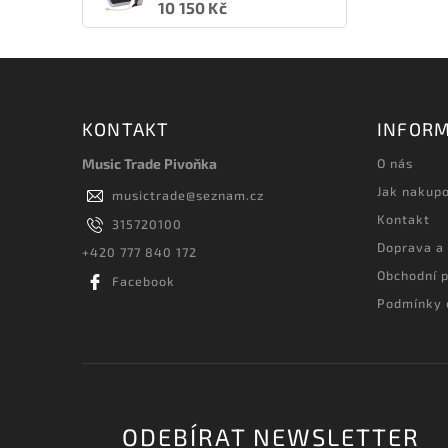
10 150 Kč
KONTAKT
INFORM
Music Trade Pivoňka
O nás
Jak nakup
musictrade
@
seznam.cz
Kontakt
315720100
Doprava a
+420 777 840 172
Obchodní 
Facebook
Podmínky 
ODEBÍRAT NEWSLETTER