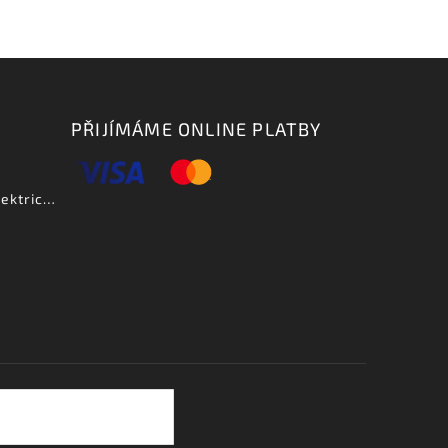
PŘIJÍMÁME ONLINE PLATBY
Aria PE DLX VCS - elektrická kytara-zboží bylo vystaveno na prodejně