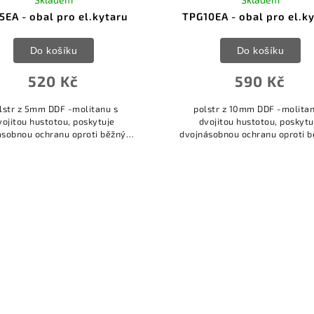
5EA - obal pro el.kytaru
TPG10EA - obal pro el.k
Do košíku
Do košíku
520 Kč
590 Kč
lstr z 5mm DDF -molitanu s
polstr z 10mm DDF -molitan
ojitou hustotou, poskytuje
dvojitou hustotou, poskytuje
ásobnou ochranu oproti běžným
dvojnásobnou ochranu oproti 
litanům, pevná a odolná
molitanům, velká kapsa na noty,
omokavý polyester,
struny, nebo příslušenství,
velká kapsa na...
voděvzdorný...