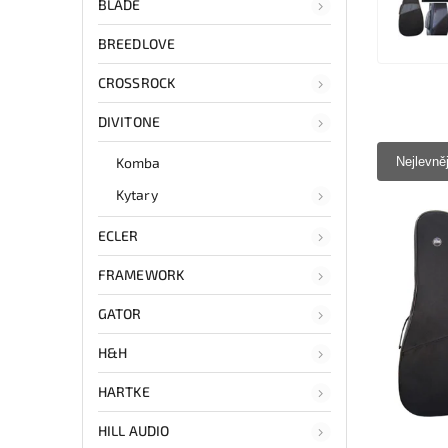
BLADE
BREEDLOVE
CROSSROCK
DIVITONE
Komba
Nejlevně
Kytary
ECLER
FRAMEWORK
GATOR
H&H
HARTKE
HILL AUDIO