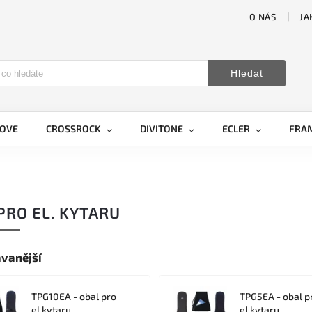
O NÁS
JA
Hledat
LOVE
CROSSROCK
DIVITONE
ECLER
FRA
PRO EL. KYTARU
vanější
TPG10EA - obal pro
TPG5EA - obal p
el.kytaru
el.kytaru