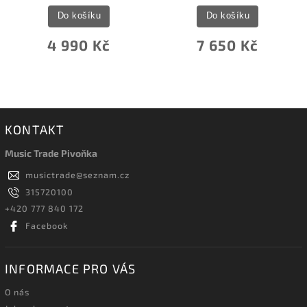
Do košíku
Do košíku
4 990 Kč
7 650 Kč
KONTAKT
Music Trade Pivoňka
musictrade
@
seznam.cz
315720100
+420 777 840 172
Facebook
INFORMACE PRO VÁS
O nás