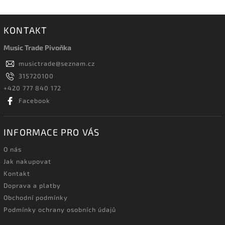
KONTAKT
Music Trade Pivoňka
musictrade
@
seznam.cz
315720100
+420 777 840 172
Facebook
INFORMACE PRO VÁS
O nás
Jak nakupovat
Kontakt
Doprava a platby
Obchodní podmínky
Podmínky ochrany osobních údajů