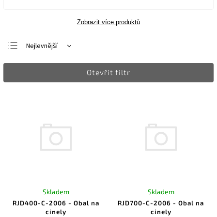
Zobrazit více produktů
Nejlevnější
Nejdražší
Otevřít filtr
Nejprodávanější
Abecedně
Skladem
Skladem
RJD400-C-2006 - Obal na
RJD700-C-2006 - Obal na
cinely
cinely