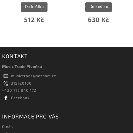
Do košíku
Do košíku
512 Kč
630 Kč
KONTAKT
Music Trade Pivoňka
musictrade
@
seznam.cz
315720100
+420 777 840 172
Facebook
INFORMACE PRO VÁS
O nás