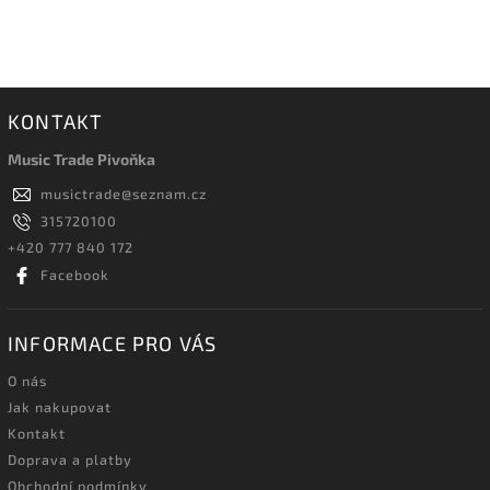
KONTAKT
Music Trade Pivoňka
musictrade
@
seznam.cz
315720100
+420 777 840 172
Facebook
INFORMACE PRO VÁS
O nás
Jak nakupovat
Kontakt
Doprava a platby
Obchodní podmínky