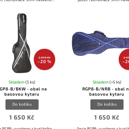
tru a 15mm polstru s vysokou
polstru a 15mm polstru s vy
totou) * kvalitní voděodolný
hustotou) * kvalitní voděod
polyester *...
polyester *...
2 070 Kč
2 0
–20 %
–2
Skladem
(5 ks)
Skladem
(>5 ks)
GP8-B/BKW - obal na
RGP8-B/NRB - obal 
basovou kytaru
basovou kytaru
Do košíku
Do košíku
1 650 Kč
1 650 Kč
e RGP8: vyrobeno z kvalitního
Serie RGP8: vyrobeno z kvali