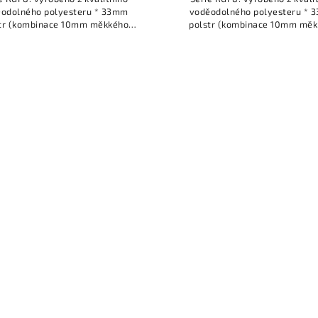
odolného polyesteru * 33mm
voděodolného polyesteru *
tr (kombinace 10mm měkkého
polstr (kombinace 10mm mě
stru, 20mm polstru s vysokou
polstru, 20mm polstru s vys
otou a 3mm měkkého plyše) *
hustotou a 3mm měkkého ply
kvalitní...
kvalitní...