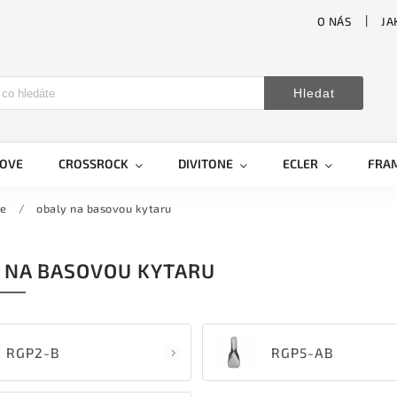
O NÁS
JA
Hledat
LOVE
CROSSROCK
DIVITONE
ECLER
FRA
ce
/
obaly na basovou kytaru
 NA BASOVOU KYTARU
RGP2-B
RGP5-AB