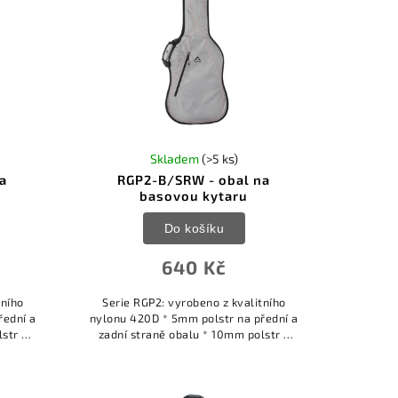
Skladem
(>5 ks)
a
RGP2-B/SRW - obal na
basovou kytaru
Do košíku
640 Kč
tního
Serie RGP2: vyrobeno z kvalitního
řední a
nylonu 420D * 5mm polstr na přední a
str s
zadní straně obalu * 10mm polstr s
balu *
vysokou hustotou po obvodu obalu *
 *...
kvalitní voděodolný polyester *...