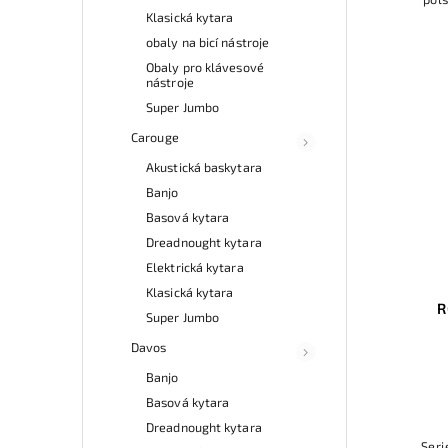
pols
Klasická kytara
hus
obaly na bicí nástroje
Obaly pro klávesové
nástroje
Super Jumbo
Carouge
Akustická baskytara
Banjo
Basová kytara
Dreadnought kytara
Elektrická kytara
Klasická kytara
R
Super Jumbo
Davos
Banjo
Basová kytara
Dreadnought kytara
Seri