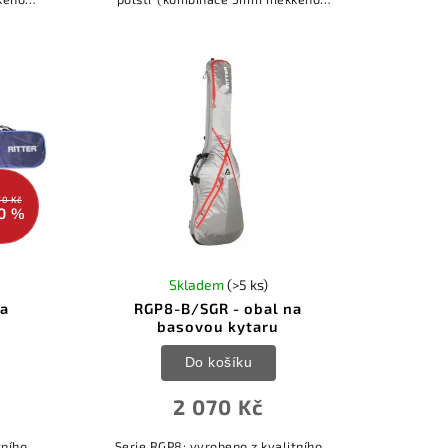
sokou
polstru a 15mm polstru s vysokou
olný
hustotou) * kvalitní voděodolný
polyester *...
70 Kč
0 %
Skladem
(>5 ks)
na
RGP8-B/SGR - obal na
basovou kytaru
Do košíku
2 070 Kč
tního
Serie RGP8: vyrobeno z kvalitního