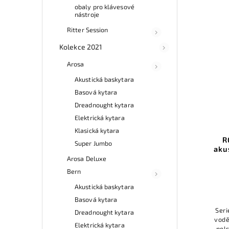
obaly pro klávesové
nástroje
Ritter Session
Kolekce 2021
Arosa
Akustická baskytara
Basová kytara
Dreadnought kytara
Elektrická kytara
Klasická kytara
R
Super Jumbo
aku
Arosa Deluxe
Bern
Akustická baskytara
Basová kytara
Seri
Dreadnought kytara
vodě
Elektrická kytara
pol