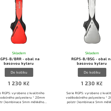
Skladem
Skladem
RGP5-B/BRR - obal na
RGP5-B/BSG - obal n
basovou kytaru
basovou kytaru
Do košíku
Do košíku
1 230 Kč
1 230 Kč
e RGP5: vyrobeno z kvalitního
Serie RGP5: vyrobeno z kvali
odolného polyesteru * 20mm
voděodolného polyesteru *
str (kombinace 5mm měkkého
polstr (kombinace 5mm měk
tru a 15mm polstru s vysokou
polstru a 15mm polstru s vy
totou) * kvalitní voděodolný
hustotou) * kvalitní voděod