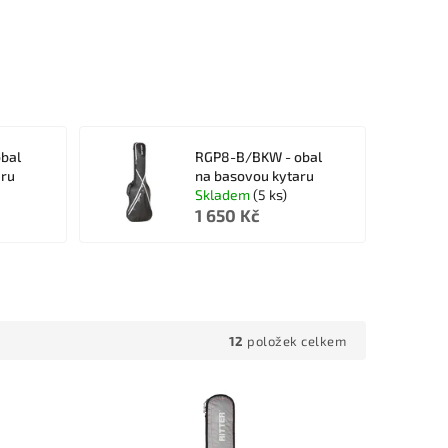
bal
RGP8-B/BKW - obal
aru
na basovou kytaru
Skladem
(5 ks)
1 650 Kč
12
položek celkem