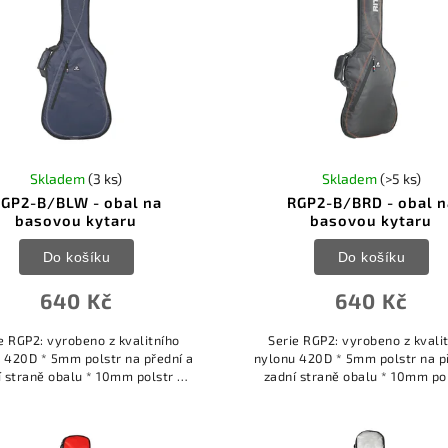
Skladem
(3 ks)
Skladem
(>5 ks)
GP2-B/BLW - obal na
RGP2-B/BRD - obal n
basovou kytaru
basovou kytaru
Do košíku
Do košíku
640 Kč
640 Kč
e RGP2: vyrobeno z kvalitního
Serie RGP2: vyrobeno z kvali
 420D * 5mm polstr na přední a
nylonu 420D * 5mm polstr na p
í straně obalu * 10mm polstr s
zadní straně obalu * 10mm pol
ou hustotou po obvodu obalu *
vysokou hustotou po obvodu o
itní voděodolný polyester *...
kvalitní voděodolný polyester