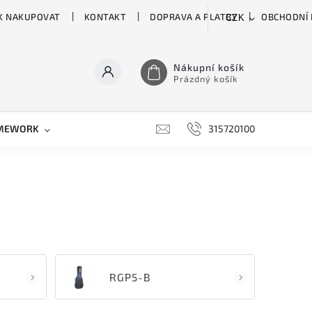
K NAKUPOVAT
KONTAKT
DOPRAVA A PLATBY
OBCHODNÍ
CZK
Nákupní košík
Prázdný košík
MEWORK
GATOR
H&H
HARTKE
315720100
HILL 
RGP5-B