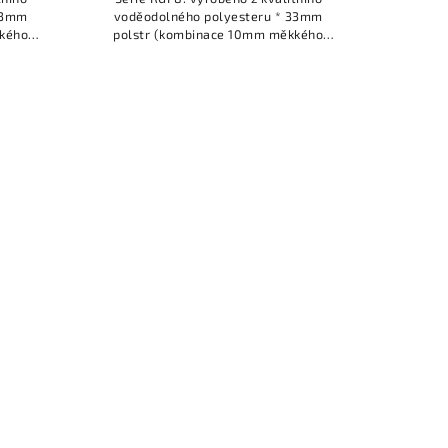
 33mm
voděodolného polyesteru * 33mm
kkého
polstr (kombinace 10mm měkkého
okou
polstru, 20mm polstru s vysokou
še) *
hustotou a 3mm měkkého plyše) *
kvalitní...