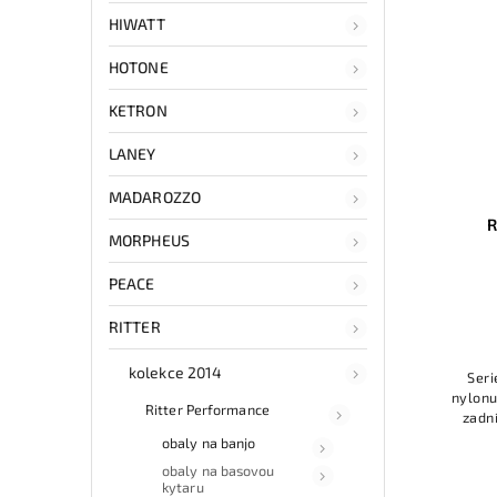
HIWATT
HOTONE
KETRON
LANEY
MADAROZZO
R
MORPHEUS
PEACE
RITTER
kolekce 2014
Seri
nylonu
Ritter Performance
zadn
vysok
obaly na banjo
kval
obaly na basovou
kytaru