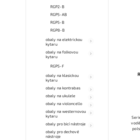
RGP2-B
RGP5-AB
RGP5-B
RGP8-B
obaly na elektrickou
kytaru
obaly na folkovou
kytaru
RGP5-F
obaly na klasickou
kytaru
obaly na kontrabas
obaly na ukulele
obaly na violoncello
obaly na westernovou
kytaru
Seri
vodě
obaly pro bicí nástroje
pol
obaly pro dechové
pols
nástroje
hus