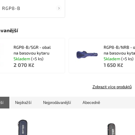
RGP8-B
vanější
RGP8-B/SGR - obal
RGP8-B/NRB - o
na basovou kytaru
na basovou kyt
Skladem
(>5 ks)
Skladem
(>5 ks)
2 070 Kč
1 650 Kč
Zobrazit více produktů
jší
Nejdražší
Nejprodávanější
Abecedně