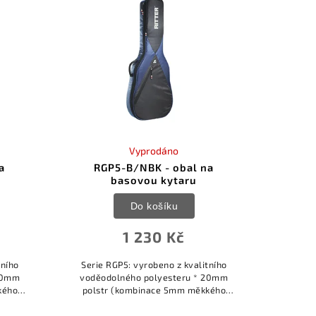
Vyprodáno
a
RGP5-B/NBK - obal na
basovou kytaru
Do košíku
1 230 Kč
tního
Serie RGP5: vyrobeno z kvalitního
 20mm
voděodolného polyesteru * 20mm
kého
polstr (kombinace 5mm měkkého
sokou
polstru a 15mm polstru s vysokou
olný
hustotou) * kvalitní voděodolný