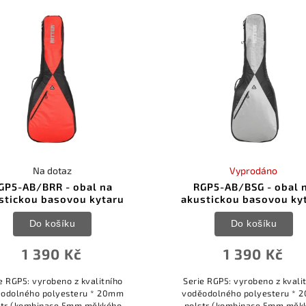
polyester *...
polyester *...
Na dotaz
Vyprodáno
GP5-AB/BRR - obal na
RGP5-AB/BSG - obal 
stickou basovou kytaru
akustickou basovou ky
Do košíku
Do košíku
1 390 Kč
1 390 Kč
e RGP5: vyrobeno z kvalitního
Serie RGP5: vyrobeno z kvali
odolného polyesteru * 20mm
voděodolného polyesteru *
str (kombinace 5mm měkkého
polstr (kombinace 5mm měk