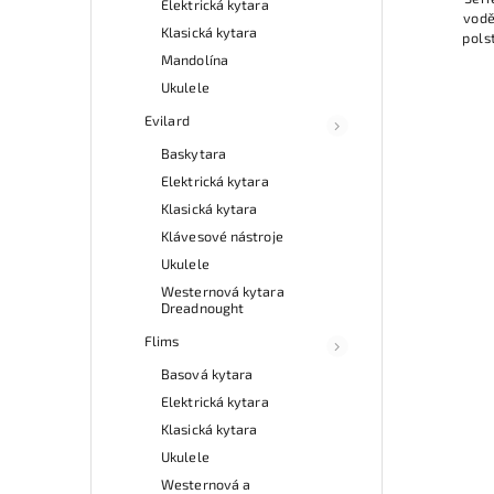
Elektrická kytara
vodě
Klasická kytara
pols
pol
Mandolína
hust
Ukulele
Evilard
Baskytara
Elektrická kytara
Klasická kytara
Klávesové nástroje
Ukulele
Westernová kytara
Dreadnought
Flims
Basová kytara
Elektrická kytara
Klasická kytara
Ukulele
Westernová a