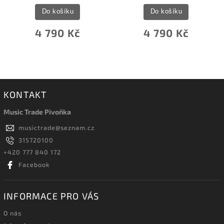
Do košíku
Do košíku
4 790 Kč
4 790 Kč
KONTAKT
Music Trade Pivoňka
musictrade
@
seznam.cz
315720100
+420 777 840 172
Facebook
INFORMACE PRO VÁS
O nás