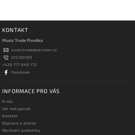
KONTAKT
Music Trade Pivoňka
musictrade
@
seznam.cz
315720100
+420 777 840 172
Facebook
INFORMACE PRO VÁS
O nás
Jak nakupovat
Kontakt
Doprava a platby
Obchodní podmínky