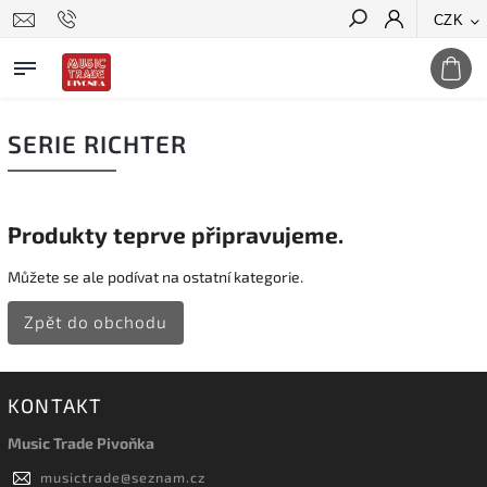
CZK
Hledat
SERIE RICHTER
Produkty teprve připravujeme.
Můžete se ale podívat na ostatní kategorie.
Zpět do obchodu
KONTAKT
Music Trade Pivoňka
musictrade
@
seznam.cz