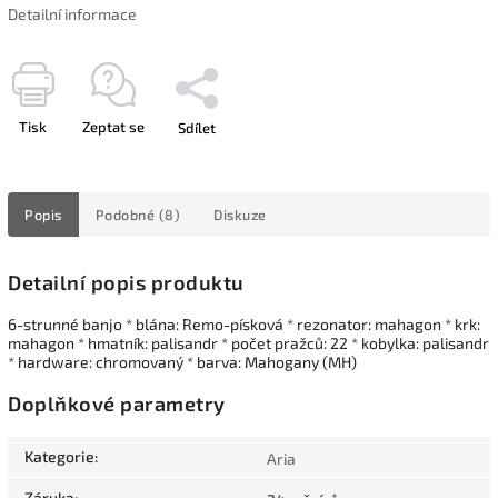
Detailní informace
Tisk
Zeptat se
Sdílet
Popis
Podobné (8)
Diskuze
Detailní popis produktu
6-strunné banjo * blána: Remo-písková * rezonator: mahagon * krk:
mahagon * hmatník: palisandr * počet pražců: 22 * kobylka: palisandr
* hardware: chromovaný * barva: Mahogany (MH)
Doplňkové parametry
Kategorie
:
Aria
Záruka
: