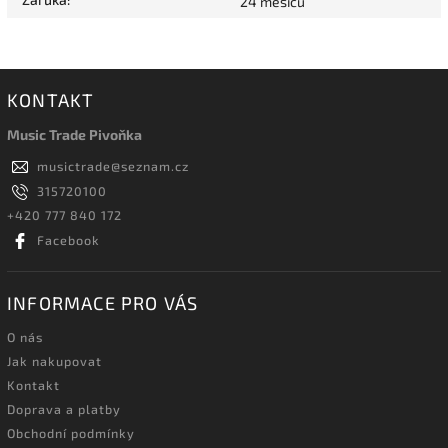
24 měsíců
KONTAKT
Music Trade Pivoňka
musictrade
@
seznam.cz
315720100
+420 777 840 172
Facebook
INFORMACE PRO VÁS
O nás
Jak nakupovat
Kontakt
Doprava a platby
Obchodní podmínky