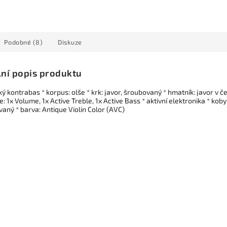
Podobné (8)
Diskuze
lní popis produktu
ký kontrabas * korpus: olše * krk: javor, šroubovaný * hmatník: javor v
: 1x Volume, 1x Active Treble, 1x Active Bass * aktivní elektronika * kob
aný * barva: Antique Violin Color (AVC)