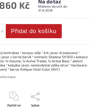
Na dotaz
 860 Kč
Můžeme doručit do:
31.8.2026
Přidat do košíku
ký kontrabas * korpus: olše * krk: javor, šroubovaný *
: javor v černé barvě * snímače: Shadow SH 950 v kobylce
če: 1x Volume, 1x Active Treble, 1x Active Bass * aktivní
ika * kobylka: javor, nastavitelná výška strun * hardware:
aný * barva: Antique Violin Color (AVC)
í informace
Zeptat se
Sdílet