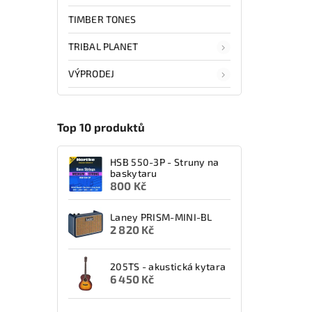
TIMBER TONES
TRIBAL PLANET
VÝPRODEJ
Top 10 produktů
HSB 550-3P - Struny na
baskytaru
800 Kč
Laney PRISM-MINI-BL
2 820 Kč
205TS - akustická kytara
6 450 Kč