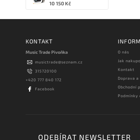
10 150 Kč
KONTAKT
INFORM
Music Trade Pivoňka
O nás
Jak nakup
musictrade
@
seznam.cz
Kontakt
315720100
Doprava a
+420 777 840 172
Obchodní 
Facebook
Podmínky 
ODEBÍRAT NEWSLETTER