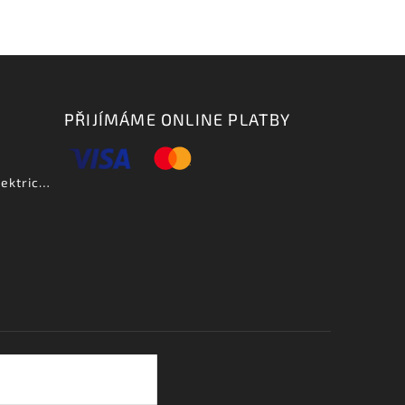
PŘIJÍMÁME ONLINE PLATBY
Aria PE DLX VCS - elektrická kytara-zboží bylo vystaveno na prodejně