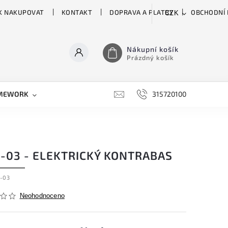
K NAKUPOVAT
KONTAKT
DOPRAVA A PLATBY
OBCHODNÍ
CZK
Nákupní košík
Prázdný košík
MEWORK
GATOR
H&H
HARTKE
315720100
HILL 
-03 - ELEKTRICKÝ KONTRABAS
-03
Neohodnoceno