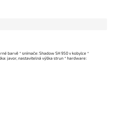
 černé barvě * snímače: Shadow SH 950 v kobylce *
ylka: javor, nastavitelná výška strun * hardware: