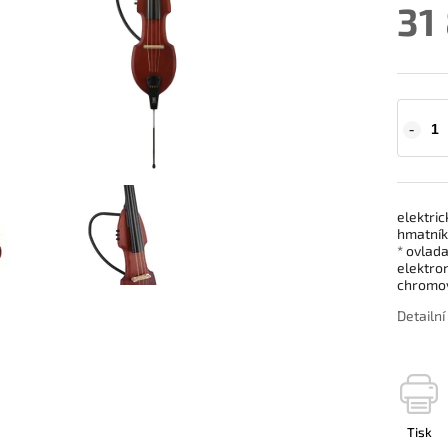
31
elektric
hmatník
* ovlada
elektron
chromov
Detailn
Tisk