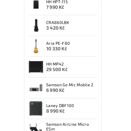
HH HPT-115
7 990 Kč
CRA860LBK
3 420 Kč
Aria PE-F80
10 330 Kč
HH MP42
29 500 Kč
Samson Go Mic Mobile 2
6 990 Kč
Laney DBF100
8 990 Kč
Samson AirLine Micro
ESm