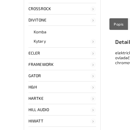
CROSSROCK
DIVITONE
Popis
Komba
Kytary
Detai
elektric
ECLER
ovladače
chromov
FRAMEWORK
GATOR
H&H
HARTKE
HILL AUDIO
HIWATT