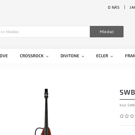
O NÁS
JA
Hledat
LOVE
CROSSROCK
DIVITONE
ECLER
FRA
SWB
Kód:
SWB