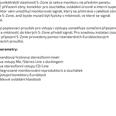
junikátnější vlastností S-Zone je sekce monitoru na předním panelu.
 přiřazení zóny, konektor pro sluchátka, ovládání úrovně a interní supe
ktor vám umožňují monitorovat signál, který se přehrává v jakékoli zón
 S-Zone, aniž byste museli být fyzicky v místnosti, ve které se signál
á.
ký popisovací proužek pro vstupy i výstupy usnadňuje označení připoje
 a místností, do kterých S-Zone přivádí signál. Pro snadnou instalaci jso
 připojení S-Zone provedeny pomocí standardních Euroblockových
vacích proužků.
parametry:
kanálový/4zónový stereofonní mixér
va vstupy Mic/Stereo Line s duckingem
va stereofonní vstupy CD/Line
ntegrované monitorování reproduktorů a sluchátek
ýstupní konektory Euroblock
álkové ovládání hlasitosti