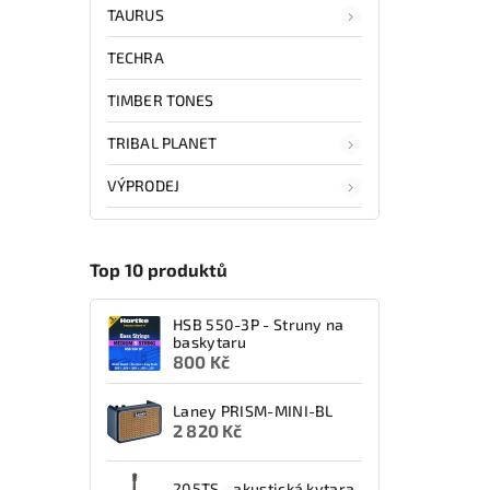
TAURUS
TECHRA
TIMBER TONES
TRIBAL PLANET
VÝPRODEJ
Top 10 produktů
HSB 550-3P - Struny na
baskytaru
800 Kč
Laney PRISM-MINI-BL
2 820 Kč
205TS - akustická kytara