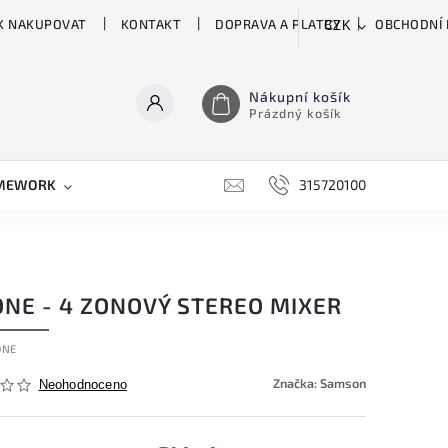
K NAKUPOVAT
KONTAKT
DOPRAVA A PLATBY
OBCHODNÍ
CZK
Nákupní košík
Prázdný košík
MEWORK
GATOR
H&H
HARTKE
315720100
HILL 
ONE - 4 ZONOVÝ STEREO MIXER
ONE
Značka:
Samson
Neohodnoceno