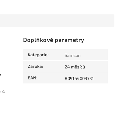
Doplňkové parametry
Kategorie
:
Samson
Záruka
:
24 měsíců
ř
EAN
:
809164003731
m 4