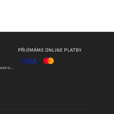
PŘIJÍMÁME ONLINE PLATBY
Aria PE DLX VCS - elektrická kytara-zboží bylo vystaveno na prodejně