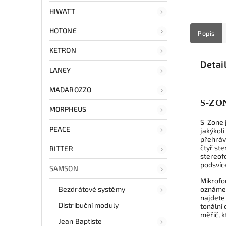
HIWATT
HOTONE
Popis
KETRON
Detai
LANEY
MADAROZZO
S-ZO
MORPHEUS
S-Zone 
PEACE
jakýkoli
přehráva
čtyř ste
RITTER
stereof
podsvíc
SAMSON
Mikrofon
Bezdrátové systémy
oznámen
najdete
Distribuční moduly
tonální
měřič, k
Jean Baptiste