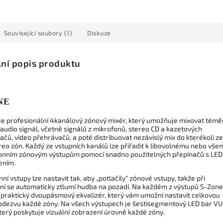
Související soubory (1)
Diskuze
lní popis produktu
NE
je profesionální 4kanálový zónový mixér, který umožňuje mixovat témě
 audio signál, včetně signálů z mikrofonů, stereo CD a kazetových
čů, video přehrávačů, a poté distribuovat nezávislý mix do kterékoli ze
reo zón. Každý ze vstupních kanálů lze přiřadit k libovolnému nebo vše
onním zónovým výstupům pomocí snadno použitelných přepínačů s LED
ením.
ní vstupy lze nastavit tak, aby „potlačily“ zónové vstupy, takže při
í se automaticky ztlumí hudba na pozadí. Na každém z výstupů S-Zone
 praktický dvoupásmový ekvalizér, který vám umožní nastavit celkovou
 odezvu každé zóny. Na všech výstupech je šestisegmentový LED bar VU
terý poskytuje vizuální zobrazení úrovně každé zóny.