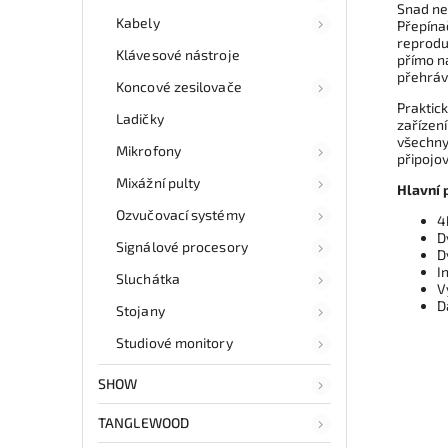
Snad ne
Kabely
Přepínač
reprodu
Klávesové nástroje
přímo na
přehráv
Koncové zesilovače
Praktic
Ladičky
zařízení
všechny
Mikrofony
připojo
Mixážní pulty
Hlavní 
Ozvučovací systémy
4
D
Signálové procesory
D
I
Sluchátka
V
D
Stojany
Studiové monitory
SHOW
TANGLEWOOD