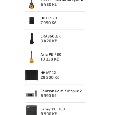
6 450 Kč
HH HPT-115
7 990 Kč
CRA860LBK
3 420 Kč
Aria PE-F80
10 330 Kč
HH MP42
29 500 Kč
Samson Go Mic Mobile 2
6 990 Kč
Laney DBF100
8 990 Kč