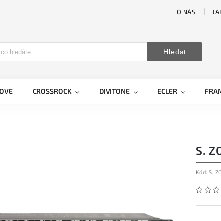
O NÁS
JA
Hledat
LOVE
CROSSROCK
DIVITONE
ECLER
FRA
S. Z
Kód:
S. Z