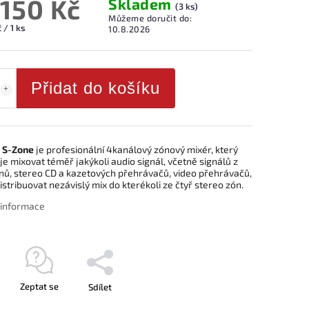
 150 Kč
Skladem
(3 ks)
Můžeme doručit do:
 / 1 ks
10.8.2026
Přidat do košíku
 S-Zone
je profesionální 4kanálový zónový mixér, který
 mixovat téměř jakýkoli audio signál, včetně signálů z
nů, stereo CD a kazetových přehrávačů, video přehrávačů,
istribuovat nezávislý mix do kterékoli ze čtyř stereo zón.
í informace
Zeptat se
Sdílet