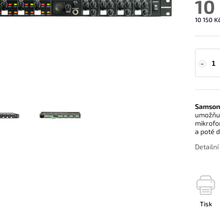
10
10 150 Kč
Samson
umožňuje
mikrofo
a poté d
Detailn
Tisk