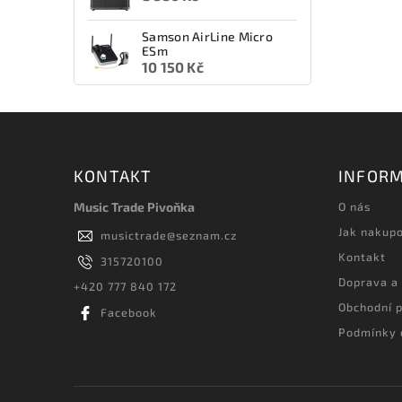
Samson AirLine Micro
ESm
10 150 Kč
KONTAKT
INFORM
Music Trade Pivoňka
O nás
Jak nakup
musictrade
@
seznam.cz
Kontakt
315720100
Doprava a
+420 777 840 172
Obchodní 
Facebook
Podmínky 