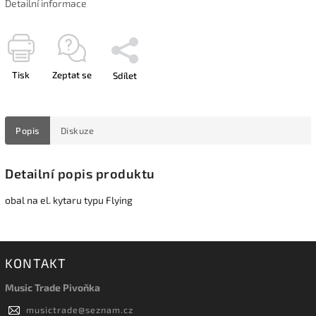
Detailní informace
Tisk
Zeptat se
Sdílet
Popis
Diskuze
Detailní popis produktu
obal na el. kytaru typu Flying
KONTAKT
Music Trade Pivoňka
musictrade
@
seznam.cz