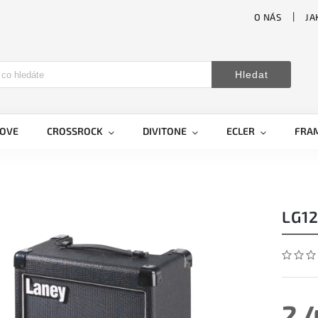
O NÁS
JA
Hledat
LOVE
CROSSROCK
DIVITONE
ECLER
FRA
LG1
2 