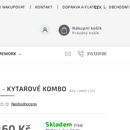
K NAKUPOVAT
KONTAKT
DOPRAVA A PLATBY
OBCHODNÍ
CZK
Nákupní košík
Prázdný košík
MEWORK
GATOR
H&H
HARTKE
315720100
HILL 
2 - KYTAROVÉ KOMBO
Kód:
LANEY LG12
Neohodnoceno
Skladem
460 Kč
(1 ks)
Můžeme doručit do: