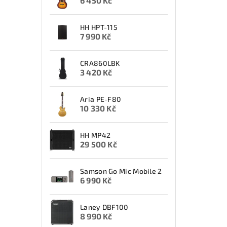
6 450 Kč
HH HPT-115
7 990 Kč
CRA860LBK
3 420 Kč
Aria PE-F80
10 330 Kč
HH MP42
29 500 Kč
Samson Go Mic Mobile 2
6 990 Kč
Laney DBF100
8 990 Kč