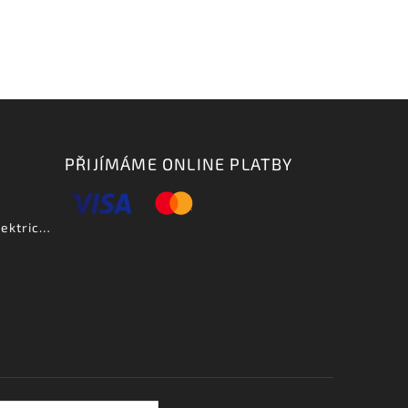
PŘIJÍMÁME ONLINE PLATBY
Aria PE DLX VCS - elektrická kytara-zboží bylo vystaveno na prodejně