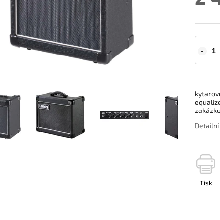
kytarov
equalize
zakázkov
Detailn
Tisk