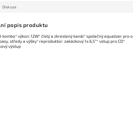
Diskuze
lní popis produktu
é kombo* výkon: 12W* čistý a zkreslený kanál* společný equalizer pro 
basy, středy a výšky* reproduktor: zakázkový 1x 6,5“* vstup pro CD*
kový výstup