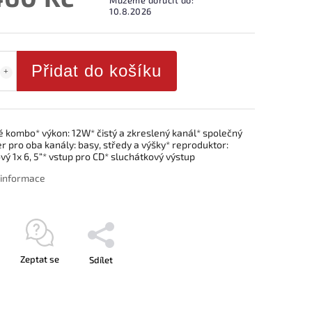
10.8.2026
Přidat do košíku
é kombo* výkon: 12W* čistý a zkreslený kanál* společný
r pro oba kanály: basy, středy a výšky* reproduktor:
ý 1x 6, 5“* vstup pro CD* sluchátkový výstup
í informace
Zeptat se
Sdílet