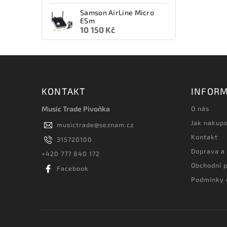
Samson AirLine Micro
ESm
10 150 Kč
KONTAKT
INFORM
Music Trade Pivoňka
O nás
Jak nakup
musictrade
@
seznam.cz
Kontakt
315720100
Doprava a
+420 777 840 172
Obchodní 
Facebook
Podmínky 