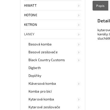
HIWATT
Popis
HOTONE
Detai
KETRON
kytarov
LANEY
kanály: 
sluchát
Basová komba
Basové zesilovače
Black Country Customs
Digbeth
Doplňky
Klávesová komba
Komba pro bicí
Kytarová komba
Kytarové zesilovače