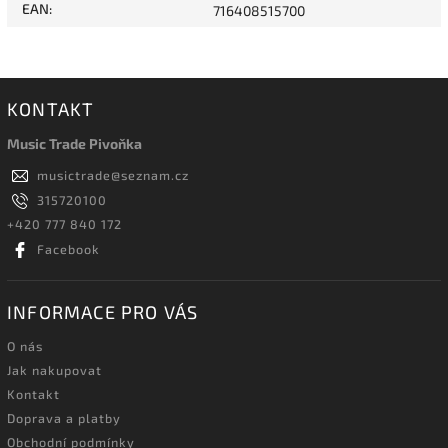
EAN
:
716408515700
KONTAKT
Music Trade Pivoňka
musictrade
@
seznam.cz
315720100
+420 777 840 172
Facebook
INFORMACE PRO VÁS
O nás
Jak nakupovat
Kontakt
Doprava a platby
Obchodní podmínky