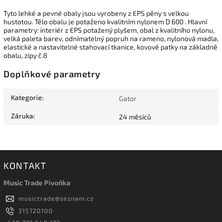
Tyto lehké a pevné obaly jsou vyrobeny z EPS pěny s velkou
hustotou. Tělo obalu je potaženo kvalitním nylonem D 600 . Hlavní
parametry: interiér z EPS potažený plyšem, obal z kvalitního nylonu,
velká paleta barev, odnímatelný popruh na rameno, nylonová madla,
elastické a nastavitelné stahovací tkanice, kovové patky na základně
obalu, zipy č.8
Doplňkové parametry
Kategorie
:
Gator
Záruka
:
24 měsíců
KONTAKT
Music Trade Pivoňka
musictrade
@
seznam.cz
315720100