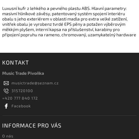
Luxusní kufr z lehkého a pevného plastu ABS. Hlavní parametry:
masivní hliníkové závěsy, patentovaný systém spojení interiéru
obalu s jeho exteriérem v oblasti madla pro extra velké zatížení,
vnitřek obalu je vyrobenz tvrdé EPS pěny a potažen výběrovým
měkkým plyšem, interní kapsa na příslušenství, karabiny pro
připojení popruhu na rameno, chromovaný, uzamykatelný hardware
KONTAKT
Music Trade Pivoňka
musictrade
@
seznam.cz
315720100
+420 777 840 172
Facebook
INFORMACE PRO VÁS
O nás