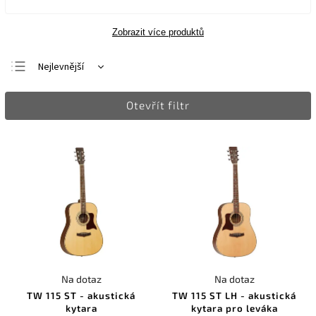
Zobrazit více produktů
Nejlevnější
Nejdražší
Otevřít filtr
Nejprodávanější
Abecedně
Na dotaz
Na dotaz
TW 115 ST - akustická
TW 115 ST LH - akustická
kytara
kytara pro leváka