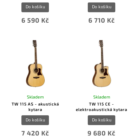
Do košíku
Do košíku
6 590 Kč
6 710 Kč
Skladem
Skladem
TW 115 AS - akustická
TW 115 CE -
kytara
elektroakustická kytara
Do košíku
Do košíku
7 420 Kč
9 680 Kč