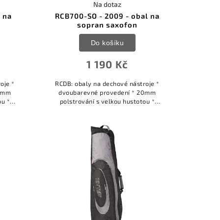
Na dotaz
l na
RCB700-SO - 2009 - obal na
sopran saxofon
Do košíku
1 190 Kč
oje *
RCDB: obaly na dechové nástroje *
20mm
dvoubarevné provedení * 20mm
ou *
polstrování s velkou hustotou *
xtra
přídavné tuhé panely pro extra
ého
ochranu * interiér z hlubokého
měkkého sametu *...