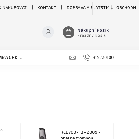
K NAKUPOVAT
KONTAKT
DOPRAVA A PLATBY
OBCHODNÍ
CZK
Nákupní košík
Prázdný košík
MEWORK
GATOR
H&H
HARTKE
315720100
HILL 
9 -
RCB700-TB - 2009 -
obal na trombon