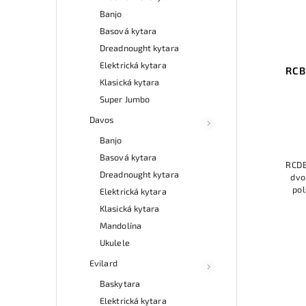
Banjo
Basová kytara
Dreadnought kytara
Elektrická kytara
RCB
Klasická kytara
Super Jumbo
Davos
Banjo
Basová kytara
RCDB
Dreadnought kytara
dvo
pol
Elektrická kytara
pří
Klasická kytara
oc
Mandolína
Ukulele
Evilard
Baskytara
Elektrická kytara