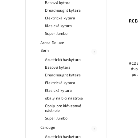
Basová kytara
Dreadnought kytara
Elektrická kytara
RCB
Klasická kytara
Super Jumbo
Arosa Deluxe
Bern
Akustická baskytara
RCDB
Basová kytara
dvo
pol
Dreadnought kytara
pří
Elektrická kytara
oc
Klasická kytara
obaly na bicí nástroje
Obaly pro klávesové
nástroje
Super Jumbo
Carouge
Akustická baskytara