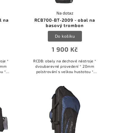
Na dotaz
l na
RCB700-BT-2009 - obal na
basový trombon
Do košíku
1 900 Kč
oje *
RCDB: obaly na dechové nástroje *
20mm
dvoubarevné provedení * 20mm
ou *
polstrování s velkou hustotou *
xtra
přídavné tuhé panely pro extra
ého
ochranu * interiér z hlubokého
měkkého sametu *...