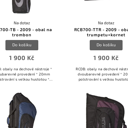
Na dotaz
Na dotaz
700-TB - 2009 - obal na
RCB700-TTR - 2009 - ob
trombon
trumpetu+kornet
Do košíku
Do košíku
1 900 Kč
1 900 Kč
: obaly na dechové nástroje *
RCDB: obaly na dechové nástr
ubarevné provedení * 20mm
dvoubarevné provedení * 
strování s velkou hustotou *
polstrování s velkou hustot
davné tuhé panely pro extra
přídavné tuhé panely pro e
hranu * interiér z hlubokého
ochranu * interiér z hlubok
měkkého sametu *...
měkkého sametu *...