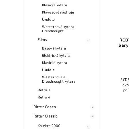
Klasická kytara
Klávesové nástroje
Ukulele
Westernová kytara
Dreadnought
RCB
Flims
bary
Basová kytara
Elektrická kytara
Klasická kytara
Ukulele
Westernová a
RCDB
Dreadnought kytara
dvo
pol
Retro 3
pří
Retro 4
oc
Ritter Cases
Ritter Classic
Kolekce 2000