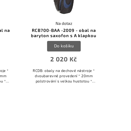
Na dotaz
al na
RCB700-BAA -2009 - obal na
baryton saxofon s A klapkou
Do košíku
2 020 Kč
oje *
RCDB: obaly na dechové nástroje *
20mm
dvoubarevné provedení * 20mm
ou *
polstrování s velkou hustotou *
xtra
přídavné tuhé panely pro extra
ého
ochranu * interiér z hlubokého
měkkého sametu *...