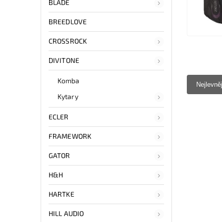
BLADE
BREEDLOVE
CROSSROCK
DIVITONE
Komba
Nejlevně
Kytary
ECLER
FRAMEWORK
GATOR
H&H
HARTKE
HILL AUDIO