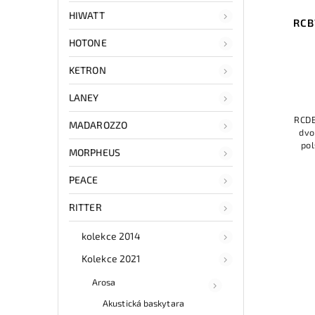
HIWATT
RCB
HOTONE
KETRON
LANEY
RCDB
MADAROZZO
dvo
pol
MORPHEUS
pří
oc
PEACE
RITTER
kolekce 2014
Kolekce 2021
Arosa
Akustická baskytara