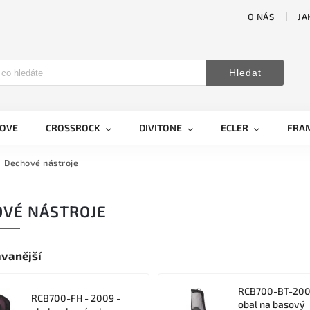
O NÁS
JA
Hledat
LOVE
CROSSROCK
DIVITONE
ECLER
FRA
Dechové nástroje
VÉ NÁSTROJE
vanější
RCB700-BT-200
RCB700-FH - 2009 -
obal na basový