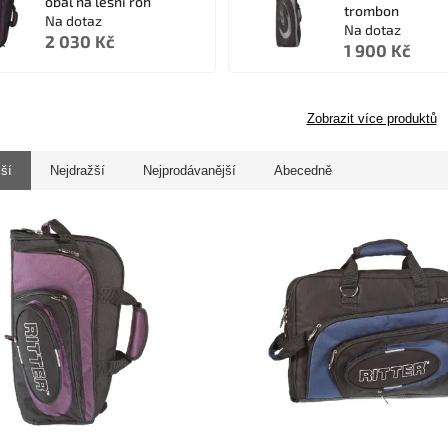
obal na lesní roh
trombon
Na dotaz
Na dotaz
2 030 Kč
1 900 Kč
Zobrazit více produktů
jší
Nejdražší
Nejprodávanější
Abecedně