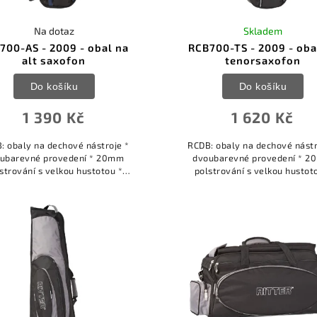
Na dotaz
Skladem
700-AS - 2009 - obal na
RCB700-TS - 2009 - oba
alt saxofon
tenorsaxofon
Do košíku
Do košíku
1 390 Kč
1 620 Kč
: obaly na dechové nástroje *
RCDB: obaly na dechové nástr
ubarevné provedení * 20mm
dvoubarevné provedení * 
strování s velkou hustotou *
polstrování s velkou hustot
davné tuhé panely pro extra
přídavné tuhé panely pro e
hranu * interiér z hlubokého
ochranu * interiér z hlubok
měkkého sametu *...
měkkého sametu *...