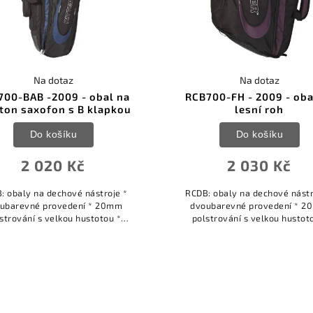
Na dotaz
Na dotaz
700-BAB -2009 - obal na
RCB700-FH - 2009 - oba
ton saxofon s B klapkou
lesní roh
Do košíku
Do košíku
2 020 Kč
2 030 Kč
: obaly na dechové nástroje *
RCDB: obaly na dechové nástr
ubarevné provedení * 20mm
dvoubarevné provedení * 
strování s velkou hustotou *
polstrování s velkou hustot
davné tuhé panely pro extra
přídavné tuhé panely pro e
hranu * interiér z hlubokého
ochranu * interiér z hlubok
měkkého sametu *...
měkkého sametu *...