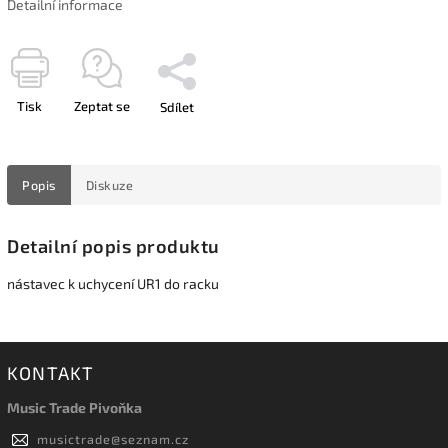
Detailní informace
Tisk
Zeptat se
Sdílet
Popis
Diskuze
Detailní popis produktu
nástavec k uchycení UR1 do racku
KONTAKT
Music Trade Pivoňka
musictrade
@
seznam.cz