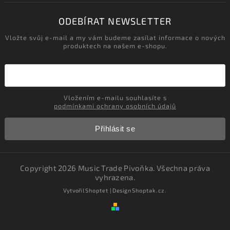
ODEBÍRAT NEWSLETTER
Vložte svůj e-mail a my vám budeme zasílat informace o nových
produktech na našem e-shopu.
Vložením e-mailu souhlasíte s
podmínkami ochrany osobních údajů
Přihlásit se
Copyright 2026
Music Trade Pivoňka
. Všechna práva
vyhrazena.
Vytvořil
Shoptet
| Design
Shoptak.cz.