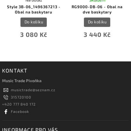
Style 3B-06_1496367213 -
RG9000-DB-06 - Obal na
Obal na baskytaru
dve baskytary
Do košíku
Do košíku
3 080 Kč
3 440 Kč
KONTAKT
Music Trade Pivoňka
musictrade
@
seznam.cz
315720100
+420 777 840 172
Facebook
INFORMACE PRO VÁS