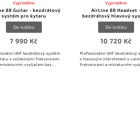
Vyprodáno
Vyprodáno
ne 88 Guitar - bezdrátový
AirLine 88 Headset 
systém pro kytaru
bezdrátový hlavový sy
Do košíku
Do košíku
7 990 Kč
10 720 Kč
sionální UHF bezdrátový systém
Profesionální UHF bezdrátový 
ytaru s volitelnými frekvencemi
s hlavovým mikrofonem s volit
 miniaturním vysílačem bez
frekvencemi a miniaturním vys
acku * 16 kanálů v pásmu 470-
bez bodypacku * 16 kanálů v 
 * současný provoz až 8 stanic
470-865MHz * současný provoz 
v...