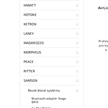
HIWATT
AirLi
HOTONE
KETRON
LANEY
Profe
MADAROZZO
pro k
a
MORPHEUS
bodyp
865MHz
PEACE
RITTER
SAMSON
Bezdrátové systémy
Bluetooth adaptér Stage
BR1X
Go Mic Mobile