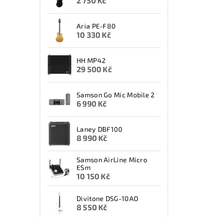
2 750 Kč
Aria PE-F80
10 330 Kč
HH MP42
29 500 Kč
Samson Go Mic Mobile 2
6 990 Kč
Laney DBF100
8 990 Kč
Samson AirLine Micro
ESm
10 150 Kč
Divitone DSG-10AO
8 550 Kč