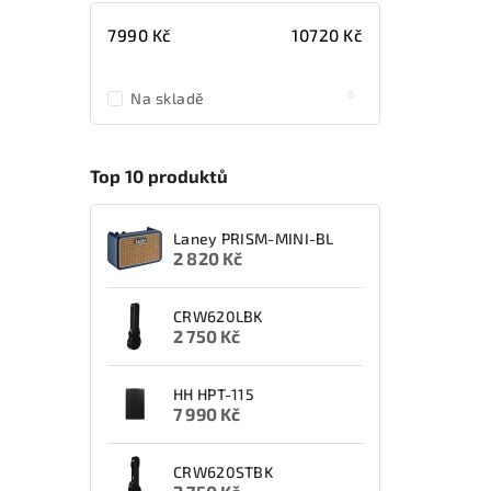
7990
Kč
10720
Kč
0
Na skladě
Top 10 produktů
Laney PRISM-MINI-BL
2 820 Kč
CRW620LBK
2 750 Kč
HH HPT-115
7 990 Kč
CRW620STBK