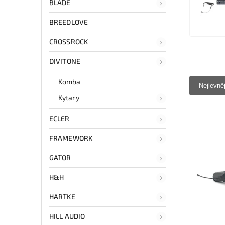
BLADE
BREEDLOVE
CROSSROCK
DIVITONE
Komba
Nejlevně
Kytary
ECLER
FRAMEWORK
GATOR
H&H
HARTKE
HILL AUDIO