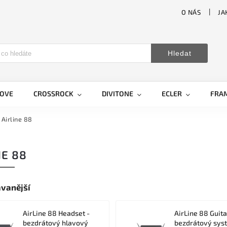
O NÁS
JA
Hledat
LOVE
CROSSROCK
DIVITONE
ECLER
FRA
Airline 88
NE 88
vanější
AirLine 88 Headset -
AirLine 88 Guita
bezdrátový hlavový
bezdrátový sys