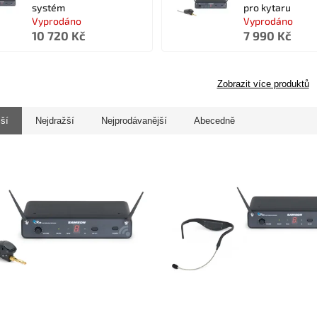
systém
pro kytaru
Vyprodáno
Vyprodáno
10 720 Kč
7 990 Kč
Zobrazit více produktů
jší
Nejdražší
Nejprodávanější
Abecedně