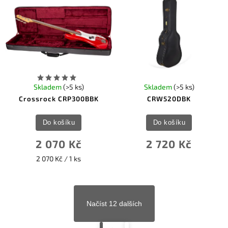
Skladem
(>5 ks)
Skladem
(>5 ks)
Crossrock CRP300BBK
CRW520DBK
Do košíku
Do košíku
2 070 Kč
2 720 Kč
2 070 Kč / 1 ks
Načíst 12 dalších