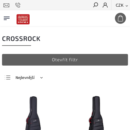
CZK
Hledat
CROSSROCK
Otevřít filtr
Nejlevnější
Nejdražší
Nejprodávanější
Abecedně