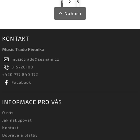
1
5
Nahoru
KONTAKT
Music Trade Pivoňka
musictrade
@
seznam.cz
315720100
+420 777 840 172
Facebook
INFORMACE PRO VÁS
O nás
Jak nakupovat
Kontakt
Doprava a platby