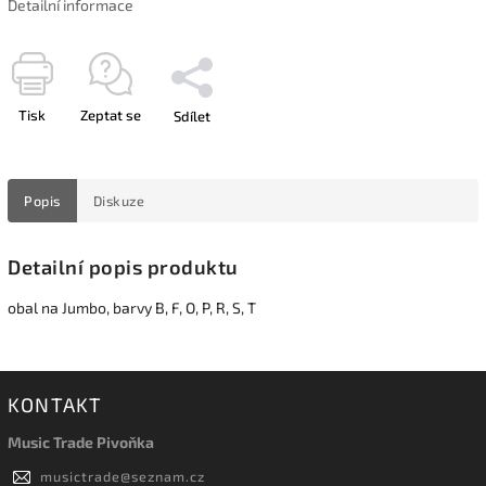
Detailní informace
Tisk
Zeptat se
Sdílet
Popis
Diskuze
Detailní popis produktu
obal na Jumbo, barvy B, F, O, P, R, S, T
KONTAKT
Music Trade Pivoňka
musictrade
@
seznam.cz